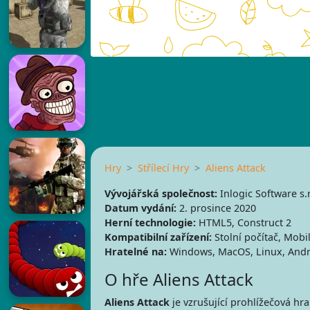
Hry
Střílecí Hry
Aliens Attack
Vývojářská společnost:
Inlogic Software s.r
Datum vydání:
2. prosince 2020
Herní technologie:
HTML5, Construct 2
Kompatibilní zařízení:
Stolní počítač, Mobil
Hratelné na:
Windows, MacOS, Linux, Andr
O hře Aliens Attack
Aliens Attack
je vzrušující prohlížečová hr