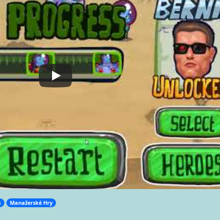
m
Manažerské Hry