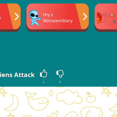
Hry s
y
Mimozemšťany
iens Attack
2
0