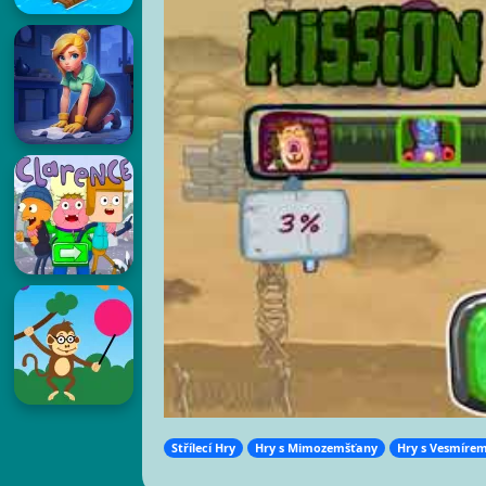
Střílecí Hry
Hry s Mimozemšťany
Hry s Vesmíre