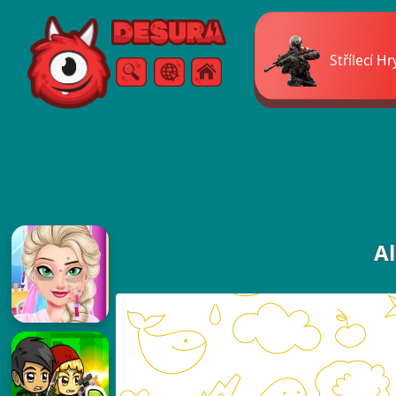
Free Online Games
Střílecí Hr
Vyhledávání
Menu
Al