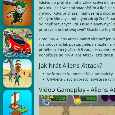
lidstvo po přežití mnoha válek zažívá mír a
pokroku se život stal snadnějším a lidé zlen
chybou, když přicházejí mimozemští útočníc
různými klimaty a bohatými zdroji Země n
od nepřipravených lidí. Osud planety nyní le
připraveni bránit svůj svět? Skočte do hry Al
Hraní hry Aliens Attack nabízí více než jen
rozhodování. Jak postupujete, narazíte na r
příběhem, který vás udrží zaujaté a zaintere
Ponořte se do hry Aliens Attack ještě dnes!
Jak hrát Aliens Attack?
Vaše super kulomet střílí automaticky.
Uhýbejte vlevo a vpravo, abyste se vyh
Video Gameplay - Aliens A