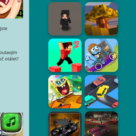
Jste
o
 poutavým
oč otálet?