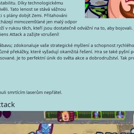
 stabilitu. Díky technologickému
ivěli. Tato lenost se stává vážnou
i s plány dobýt Zemi. Přitahováni
acházejí mimozemšťané jen malý odpor
ží v rukou těch, kteří jsou dostatečně odvážní na to, aby bojovali. 
iens Attack a zažijte vzrušení!
 zábavu; zdokonaluje vaše strategické myšlení a schopnost rychléh
ůzné překážky, které vyžadují okamžitá řešení. Hra se také pyšní
sované. Je to perfektní únik do světa akce a dobrodružství. Tak pr
nuli smrtícím laserům nepřátel.
ttack