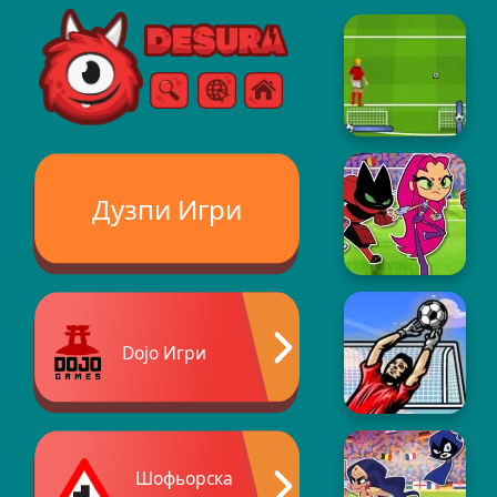
Free Online Games
Търсене
Меню
Дузпи Игри
Dojo Игри
Шофьорска