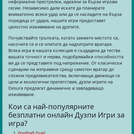
неформални престрелки, идеални за бързи игрови
сесии. Независимо дали искате да планирате
внимателно всеки удар или да се насладите на бърза
поредица от удари, нашите игри предоставят
цялостно изживяване на дузпите.
Почувствайте тръпката, когато заемете мястото си,
насочите се и се опитате да надхитрите вратаря.
Всяка игра в нашата колекция е създадена да тества
вашата точност и нерви, подобрявайки способността
ви да се представяте под напрежение. От класически
сценарии на изправяне срещу самотен вратар до
сложни предизвикателства, включващи движещи се
цели и екологични препятствия, дузпи игрите на
Desura предлагат динамично и завладяващо
изживяване.
Кои са най-популярните
безплатни онлайн Дузпи Игри за
игра?
Football Duel