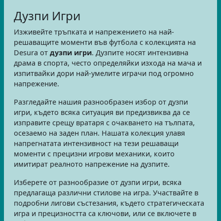
Дузпи Игри
Изживейте тръпката и напрежението на най-
решаващите моменти във футбола с колекцията на
Desura от
дузпи игри
. Дузпите носят интензивна
драма в спорта, често определяйки изхода на мача и
изпитвайки дори най-умелите играчи под огромно
напрежение.
Разгледайте нашия разнообразен избор от дузпи
игри, където всяка ситуация ви предизвиква да се
изправите срещу вратаря с очакването на тълпата,
осезаемо на заден план. Нашата колекция улавя
напрегнатата интензивност на тези решаващи
моменти с прецизни игрови механики, които
имитират реалното напрежение на дузпите.
Изберете от разнообразие от дузпи игри, всяка
предлагаща различни стилове на игра. Участвайте в
подробни лигови състезания, където стратегическата
игра и прецизността са ключови, или се включете в