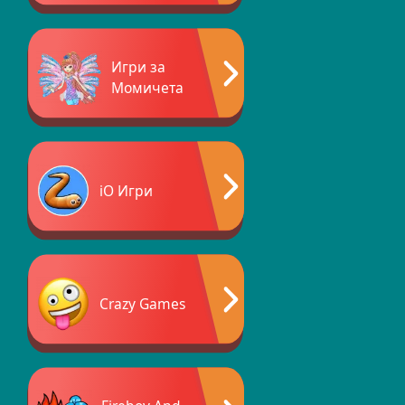
Игри за
Момичета
iO Игри
Crazy Games