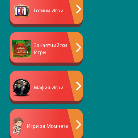
Готини Игри
Занаятчийски
Игри
Мафия Игри
Игри за Момчета