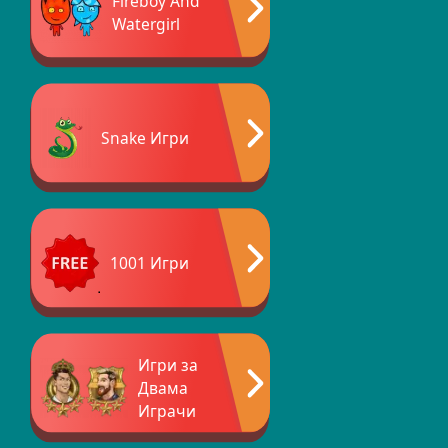
Fireboy And
Watergirl
Snake Игри
1001 Игри
Игри за
Двама
Играчи