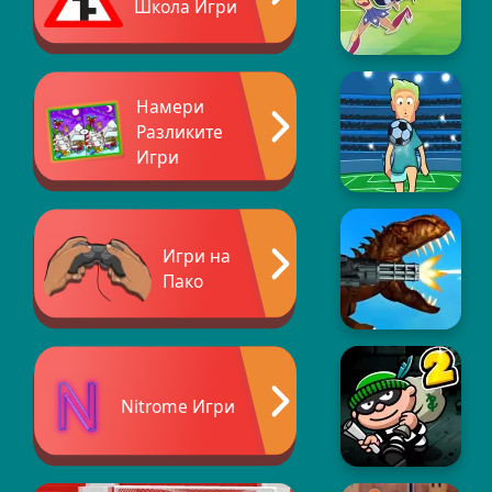
Школа Игри
Намери
Разликите
Игри
Игри на
Пако
Nitrome Игри