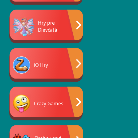
Hry pre
Dievčatá
iO Hry
Crazy Games