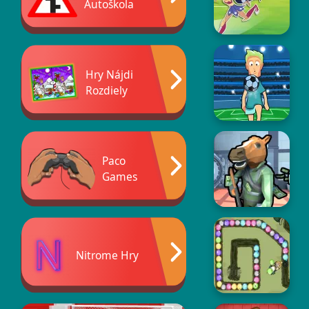
Autoškola
Hry Nájdi
Rozdiely
Paco
Games
Nitrome Hry