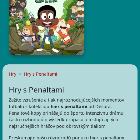
Hry
Hry s Penaltami
Hry s Penaltami
Zažite vzrušenie a tlak najrozhodujúcejších momentov
futbalu s kolekciou
hier s penaltami
od Desura.
Penaltové kopy prinášajú do športu intenzívnu drámu,
často rozhodujú o výsledku zápasu a testujú aj tých
najzručnejších hráčov pod obrovským tlakom.
Preskúmajte našu rôznorodú ponuku hier s penaltami,