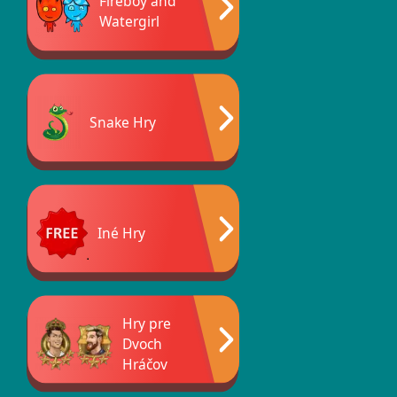
Fireboy and
Watergirl
Snake Hry
Iné Hry
Hry pre
Dvoch
Hráčov