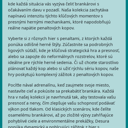
kde každá situácia vás vyzýva čeliť brankárovi s
očakávaním davu v pozadí. Naša kolekcia zachytáva
napínavú intenzitu týchto kľúčových momentov s
presnými hernými mechanikami, ktoré napodobňujú
reálne napätie penaltových kopov.
Vyberte si z rôznych hier s penaltami, z ktorých každá
ponúka odlišné herné štýly. Zúčastnite sa podrobných
ligových súťaží, kde je kľúčová strategická hra a presnosť,
alebo sa zapojte do neformálnych rozstrelov, ktoré sú
ideálne pre rýchle herné sedenia. Či už chcete starostlivo
plánovať každý kop alebo si užiť rýchlu sériu kopov, naše
hry poskytujú komplexný zážitok z penaltových kopov.
Pocíťte nával adrenalínu, keď zaujmete svoje miesto,
nastavíte cieľ a pokúsite sa prekabátiť brankára. Každá
hra v našej kolekcii je navrhnutá tak, aby testovala vašu
presnosť a nervy, čím zlepšuje vašu schopnosť podávať
výkon pod tlakom. Od klasických scenárov, kde čelíte
osamelému brankárovi, až po zložité výzvy zahŕňajúce
pohyblivé ciele a environmentálne prekážky, Desura
ponúka dynamický a pohlcujúci zážitok z hier s