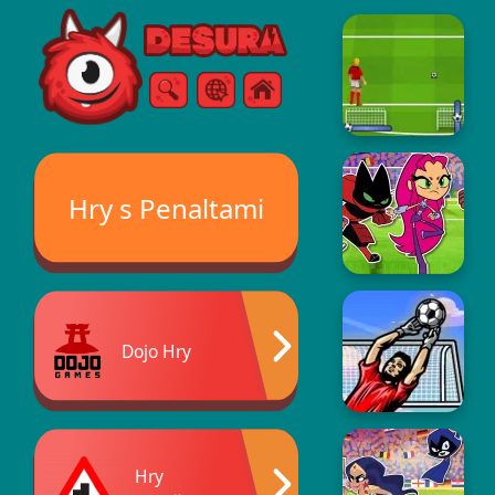
Free Online Games
Vyhľadávanie
Ponuka
Hry s Penaltami
Dojo Hry
Hry