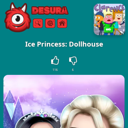
Free Online Games
Arama
Menü
Ice Princess: Dollhouse
116
6