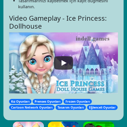
Tasarımlarınızı kaydetmek için kayıt düğmesini
kullanın.
Video Gameplay - Ice Princess:
Dollhouse
Kız Oyunları
Prenses Oyunları
Frozen Oyunları
Cartoon Network Oyunları
Tasarım Oyunları
Eğlenceli Oyunlar