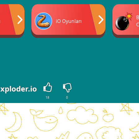
u
iO Oyunları
O
xploder.io
18
0