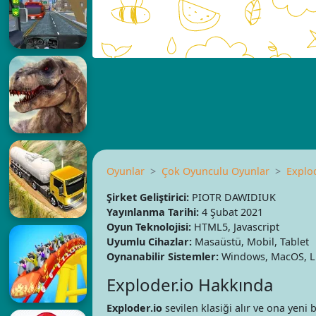
Oyunlar
Çok Oyunculu Oyunlar
Explod
Şirket Geliştirici:
PIOTR DAWIDIUK
Yayınlanma Tarihi:
4 Şubat 2021
Oyun Teknolojisi:
HTML5, Javascript
Uyumlu Cihazlar:
Masaüstü, Mobil, Tablet
Oynanabilir Sistemler:
Windows, MacOS, Li
Exploder.io Hakkında
Exploder.io
sevilen klasiği alır ve ona yeni b