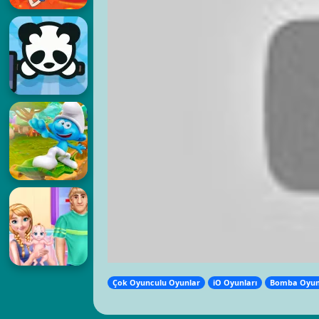
Çok Oyunculu Oyunlar
iO Oyunları
Bomba Oyun