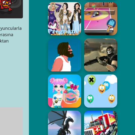
oyuncularla
erasına
aktan