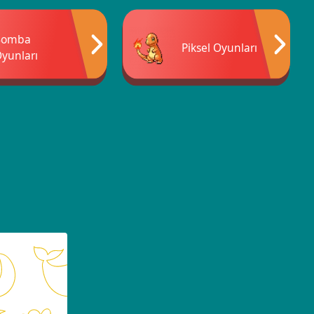
Bomba
Piksel Oyunları
yunları