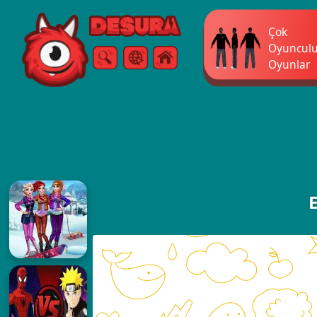
Free Online Games
Çok
Oyuncul
Oyunlar
Arama
Menü
E