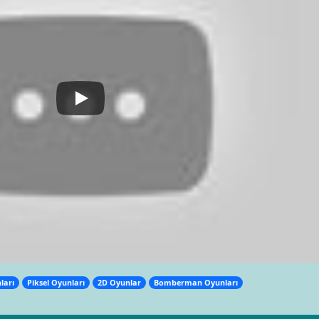
ları
Piksel Oyunları
2D Oyunlar
Bomberman Oyunları