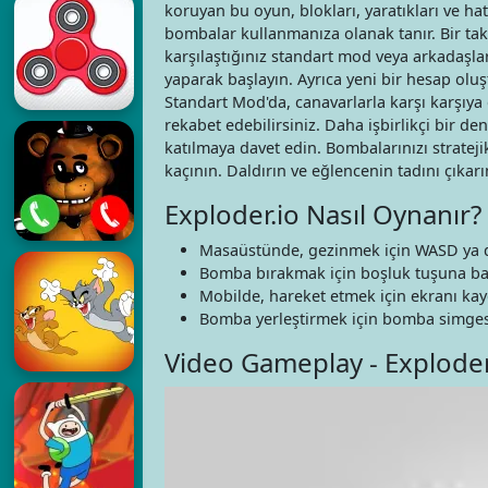
koruyan bu oyun, blokları, yaratıkları ve ha
bombalar kullanmanıza olanak tanır. Bir tak
karşılaştığınız standart mod veya arkadaşla
yaparak başlayın. Ayrıca yeni bir hesap oluşt
Standart Mod'da, canavarlarla karşı karşıya 
rekabet edebilirsiniz. Daha işbirlikçi bir d
katılmaya davet edin. Bombalarınızı stratej
kaçının. Daldırın ve eğlencenin tadını çıkarı
Exploder.io Nasıl Oynanır?
Masaüstünde, gezinmek için WASD ya da
Bomba bırakmak için boşluk tuşuna ba
Mobilde, hareket etmek için ekranı kay
Bomba yerleştirmek için bomba simge
Video Gameplay - Exploder