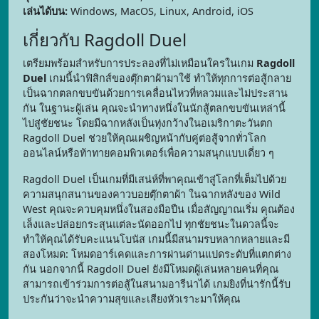
เล่นได้บน:
Windows, MacOS, Linux, Android, iOS
เกี่ยวกับ Ragdoll Duel
เตรียมพร้อมสำหรับการประลองที่ไม่เหมือนใครในเกม
Ragdoll
Duel
เกมนี้นำฟิสิกส์ของตุ๊กตาผ้ามาใช้ ทำให้ทุกการต่อสู้กลาย
เป็นฉากตลกขบขันด้วยการเคลื่อนไหวที่หลวมและไม่ประสาน
กัน ในฐานะผู้เล่น คุณจะนำทางหนึ่งในนักสู้ตลกขบขันเหล่านี้
ไปสู่ชัยชนะ โดยมีฉากหลังเป็นทุ่งกว้างในอเมริกาตะวันตก
Ragdoll Duel ช่วยให้คุณเผชิญหน้ากับคู่ต่อสู้จากทั่วโลก
ออนไลน์หรือท้าทายคอมพิวเตอร์เพื่อความสนุกแบบเดี่ยว ๆ
Ragdoll Duel เป็นเกมที่มีเสน่ห์ที่พาคุณเข้าสู่โลกที่เต็มไปด้วย
ความสนุกสนานของคาวบอยตุ๊กตาผ้า ในฉากหลังของ Wild
West คุณจะควบคุมหนึ่งในสองมือปืน เมื่อสัญญาณเริ่ม คุณต้อง
เล็งและปล่อยกระสุนแต่ละนัดออกไป ทุกชัยชนะในดวลนี้จะ
ทำให้คุณได้รับคะแนนโบนัส เกมนี้มีสนามรบหลากหลายและมี
สองโหมด: โหมดอาร์เคดและการผ่านด่านแปดระดับที่แตกต่าง
กัน นอกจากนี้ Ragdoll Duel ยังมีโหมดผู้เล่นหลายคนที่คุณ
สามารถเข้าร่วมการต่อสู้ในสนามอารีน่าได้ เกมยิงที่น่ารักนี้รับ
ประกันว่าจะนำความสุขและเสียงหัวเราะมาให้คุณ