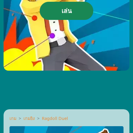
เล่น
เกม
เกมยิง
Ragdoll Duel