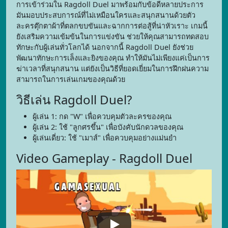
การเข้าร่วมใน Ragdoll Duel มาพร้อมกับข้อดีหลายประการ
มันมอบประสบการณ์ที่ไม่เหมือนใครและสนุกสนานด้วยตัว
ละครตุ๊กตาผ้าที่ตลกขบขันและฉากการต่อสู้ที่น่าหัวเราะ เกมนี้
ยังเสริมความเข้มข้นในการแข่งขัน ช่วยให้คุณสามารถทดสอบ
ทักษะกับผู้เล่นทั่วโลกได้ นอกจากนี้ Ragdoll Duel ยังช่วย
พัฒนาทักษะการเล็งและยิงของคุณ ทำให้มันไม่เพียงแค่เป็นการ
ฆ่าเวลาที่สนุกสนาน แต่ยังเป็นวิธีที่ยอดเยี่ยมในการฝึกฝนความ
สามารถในการเล่นเกมของคุณด้วย
วิธีเล่น Ragdoll Duel?
ผู้เล่น 1: กด "W" เพื่อควบคุมตัวละครของคุณ
ผู้เล่น 2: ใช้ "ลูกศรขึ้น" เพื่อบังคับนักดวลของคุณ
ผู้เล่นเดี่ยว: ใช้ "เมาส์" เพื่อควบคุมอย่างแม่นยำ
Video Gameplay - Ragdoll Duel