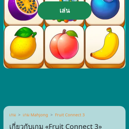
เล่น
เกม
เกม Mahjong
Fruit Connect 3
เกี่ยวกับเกม «Fruit Connect 3»