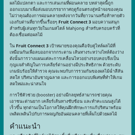
ผลไม้แปลกตา และการเล่นเกมที่ผ่อนคลาย บทล่าสุดนี้ถูก
ออกแบบมาเพื่อส่งมอบบรรยากาศฤดูร้อนตรงสู่หน้าจอของคุณ
ไม่ว่าคุณต้องการผ่อนคลายหลังจากวันที่ยาวนานหรือท้าทายตัว
เองกับด่านที่ยากขึ้นเรื่อยๆ
Fruit Connect 3
มอบความสนุก
สำหรับผู้เล่นทุกวัยในเกมสไตล์ Mahjong สำหรับครอบครัวที่
ต้องเชื่อมต่อผลไม้
ใน
Fruit Connect 3
เป้าหมายของคุณคือจับคู่ไทล์ผลไม้ที่
เหมือนกันเพื่อลบออกจากกระดาน เส้นทางระหว่างไทล์ต้องว่าง
ดังนั้นการวางแผนแต่ละการเคลื่อนไหวอย่างรอบคอบจึงเป็น
กุญแจสำคัญในการเคลียร์ด่านอย่างมีประสิทธิภาพ ด้วยระดับ
เกมนับร้อยให้สำรวจ คุณจะพบกับการรวมกันของผลไม้ฉ่ำสีสัน
สดใส ปริศนาอันชาญฉลาด และการออกแบบพิเศษที่ทำให้เกม
สดใหม่และน่าสนใจ
การใช้ตัวช่วย (booster) อย่างมีกลยุทธ์สามารถช่วยคุณ
เอาชนะด่านยาก เคลียร์เส้นทางซับซ้อน และทำคะแนนสูงได้
เร็วขึ้น ทุกด่านเป็นโอกาสให้คุณฝึกทักษะการแก้ปริศนาพร้อม
เพลิดเพลินไปกับการผจญภัยอันผ่อนคลายที่เต็มไปด้วยผลไม้
คำแนะนำ