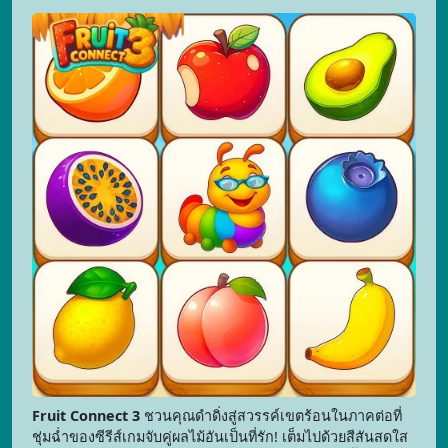
Fruit Connect 3
ชวนคุณดำดิ่งสู่สวรรค์เขตร้อนในภาคต่อที่
ชุ่มฉ่ำของซีรีส์เกมจับคู่ผลไม้อันเป็นที่รัก! เต็มไปด้วยสีสันสดใส