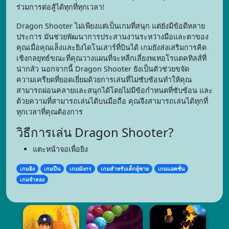
ร่วมการต่อสู้ได้ทุกที่ทุกเวลา!
Dragon Shooter ไม่เพียงแต่เป็นเกมที่สนุก แต่ยังมีข้อดีหลาย
ประการ มันช่วยพัฒนาการประสานงานระหว่างมือและตาของ
คุณเมื่อคุณเล็งและยิงไดโนเสาร์ที่บินได้ เกมยังส่งเสริมการคิด
เชิงกลยุทธ์ขณะที่คุณวางแผนที่จะหลีกเลี่ยงพเทอโรแดคทิลส์ที่
น่ากลัว นอกจากนี้ Dragon Shooter ยังเป็นตัวช่วยขจัด
ความเครียดที่ยอดเยี่ยมด้วยการเล่นที่ไม่ซับซ้อนทำให้คุณ
สามารถผ่อนคลายและสนุกได้โดยไม่มีข้อกำหนดที่ซับซ้อน และ
ด้วยความที่สามารถเล่นได้บนมือถือ คุณจึงสามารถเล่นได้ทุกที่
ทุกเวลาที่คุณต้องการ
วิธีการเล่น Dragon Shooter?
แตะหน้าจอเพื่อยิง
เกมยิง
เกมปืน
เกมมังกร
เกมสำหรับเด็กผู้ชาย
เกมแอคชั่น
เกมจำลอง