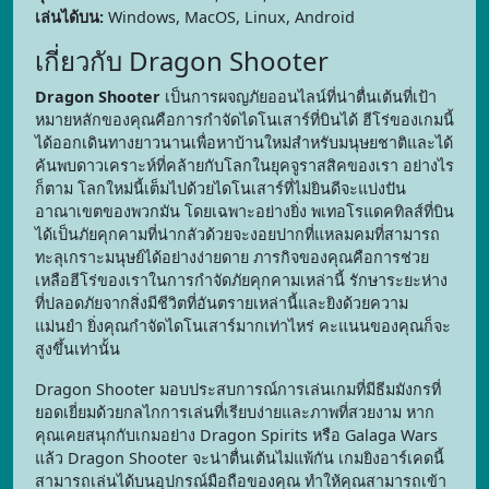
เล่นได้บน:
Windows, MacOS, Linux, Android
เกี่ยวกับ Dragon Shooter
Dragon Shooter
เป็นการผจญภัยออนไลน์ที่น่าตื่นเต้นที่เป้า
หมายหลักของคุณคือการกำจัดไดโนเสาร์ที่บินได้ ฮีโร่ของเกมนี้
ได้ออกเดินทางยาวนานเพื่อหาบ้านใหม่สำหรับมนุษยชาติและได้
ค้นพบดาวเคราะห์ที่คล้ายกับโลกในยุคจูราสสิคของเรา อย่างไร
ก็ตาม โลกใหม่นี้เต็มไปด้วยไดโนเสาร์ที่ไม่ยินดีจะแบ่งปัน
อาณาเขตของพวกมัน โดยเฉพาะอย่างยิ่ง พเทอโรแดคทิลส์ที่บิน
ได้เป็นภัยคุกคามที่น่ากลัวด้วยจะงอยปากที่แหลมคมที่สามารถ
ทะลุเกราะมนุษย์ได้อย่างง่ายดาย ภารกิจของคุณคือการช่วย
เหลือฮีโร่ของเราในการกำจัดภัยคุกคามเหล่านี้ รักษาระยะห่าง
ที่ปลอดภัยจากสิ่งมีชีวิตที่อันตรายเหล่านี้และยิงด้วยความ
แม่นยำ ยิ่งคุณกำจัดไดโนเสาร์มากเท่าไหร่ คะแนนของคุณก็จะ
สูงขึ้นเท่านั้น
Dragon Shooter มอบประสบการณ์การเล่นเกมที่มีธีมมังกรที่
ยอดเยี่ยมด้วยกลไกการเล่นที่เรียบง่ายและภาพที่สวยงาม หาก
คุณเคยสนุกกับเกมอย่าง Dragon Spirits หรือ Galaga Wars
แล้ว Dragon Shooter จะน่าตื่นเต้นไม่แพ้กัน เกมยิงอาร์เคดนี้
สามารถเล่นได้บนอุปกรณ์มือถือของคุณ ทำให้คุณสามารถเข้า