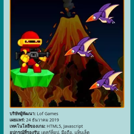
บริษัทผู้พัฒนา:
Lof Games
เผยแพร่:
24 ธันวาคม 2019
เทคโนโลยีของเกม:
HTML5, Javascript
อุปกรณ์ที่รองรับ:
เดสก์ท็อป, มือถือ, แท็บเล็ต