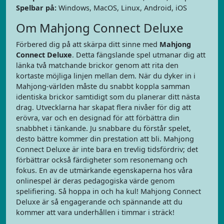
Spelbar på:
Windows, MacOS, Linux, Android, iOS
Om Mahjong Connect Deluxe
Förbered dig på att skärpa ditt sinne med
Mahjong
Connect Deluxe
. Detta fängslande spel utmanar dig att
länka två matchande brickor genom att rita den
kortaste möjliga linjen mellan dem. När du dyker in i
Mahjong-världen måste du snabbt koppla samman
identiska brickor samtidigt som du planerar ditt nästa
drag. Utvecklarna har skapat flera nivåer för dig att
erövra, var och en designad för att förbättra din
snabbhet i tänkande. Ju snabbare du förstår spelet,
desto bättre kommer din prestation att bli. Mahjong
Connect Deluxe är inte bara en trevlig tidsfördriv; det
förbättrar också färdigheter som resonemang och
fokus. En av de utmärkande egenskaperna hos våra
onlinespel är deras pedagogiska värde genom
spelifiering. Så hoppa in och ha kul! Mahjong Connect
Deluxe är så engagerande och spännande att du
kommer att vara underhållen i timmar i sträck!