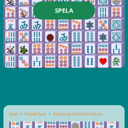
SPELA
Spel
Pussel Spel
Mahjong Connect Deluxe