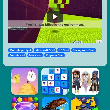
Multiplayer Spel
Minecraft Spel
3D Spel
Springande Spel
Zombiespel
Blockspel
Kogama Spel