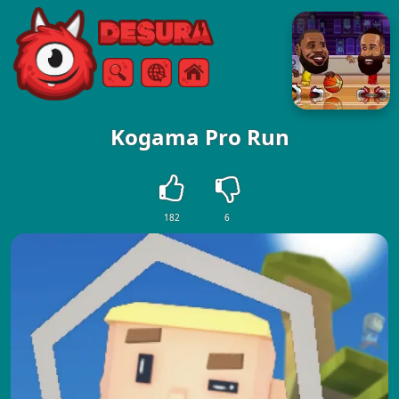
Free Online Games
Sök
Meny
Kogama Pro Run
182
6