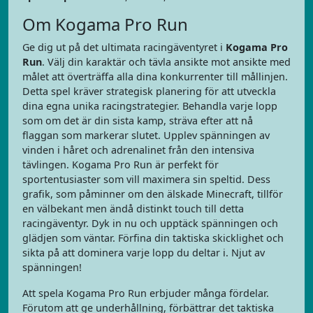
Om Kogama Pro Run
Ge dig ut på det ultimata racingäventyret i
Kogama Pro
Run
. Välj din karaktär och tävla ansikte mot ansikte med
målet att överträffa alla dina konkurrenter till mållinjen.
Detta spel kräver strategisk planering för att utveckla
dina egna unika racingstrategier. Behandla varje lopp
som om det är din sista kamp, sträva efter att nå
flaggan som markerar slutet. Upplev spänningen av
vinden i håret och adrenalinet från den intensiva
tävlingen. Kogama Pro Run är perfekt för
sportentusiaster som vill maximera sin speltid. Dess
grafik, som påminner om den älskade Minecraft, tillför
en välbekant men ändå distinkt touch till detta
racingäventyr. Dyk in nu och upptäck spänningen och
glädjen som väntar. Förfina din taktiska skicklighet och
sikta på att dominera varje lopp du deltar i. Njut av
spänningen!
Att spela Kogama Pro Run erbjuder många fördelar.
Förutom att ge underhållning, förbättrar det taktiska