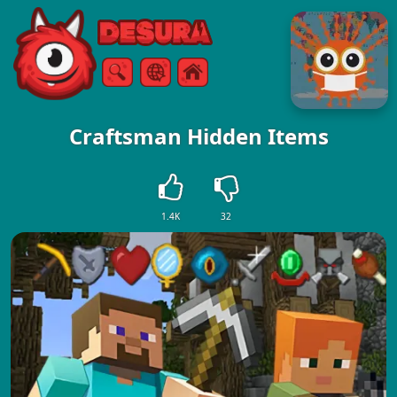
Free Online Games
Sök
Meny
Craftsman Hidden Items
1.4K
32