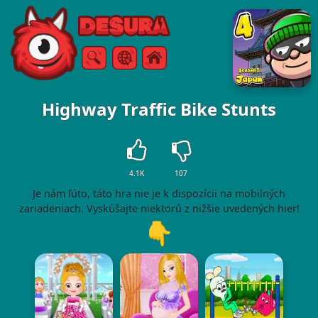
Free Online Games
Vyhľadávanie
Ponuka
Highway Traffic Bike Stunts
4.1K
107
Je nám ľúto, táto hra nie je k dispozícii na mobilných
zariadeniach. Vyskúšajte niektorú z nižšie uvedených hier!
👇