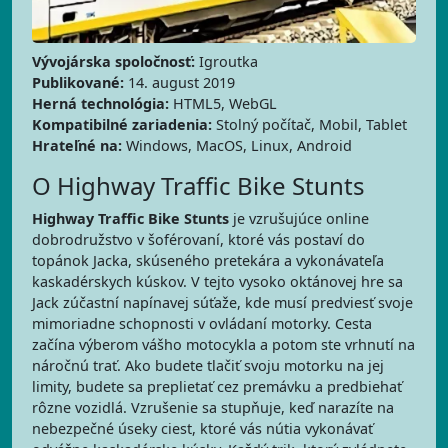
Vývojárska spoločnosť:
Igroutka
Publikované:
14. august 2019
Herná technológia:
HTML5, WebGL
Kompatibilné zariadenia:
Stolný počítač, Mobil, Tablet
Hrateľné na:
Windows, MacOS, Linux, Android
O Highway Traffic Bike Stunts
Highway Traffic Bike Stunts
je vzrušujúce online
dobrodružstvo v šoférovaní, ktoré vás postaví do
topánok Jacka, skúseného pretekára a vykonávateľa
kaskadérskych kúskov. V tejto vysoko oktánovej hre sa
Jack zúčastní napínavej súťaže, kde musí predviesť svoje
mimoriadne schopnosti v ovládaní motorky. Cesta
začína výberom vášho motocykla a potom ste vrhnutí na
náročnú trať. Ako budete tlačiť svoju motorku na jej
limity, budete sa preplietať cez premávku a predbiehať
rôzne vozidlá. Vzrušenie sa stupňuje, keď narazíte na
nebezpečné úseky ciest, ktoré vás nútia vykonávať