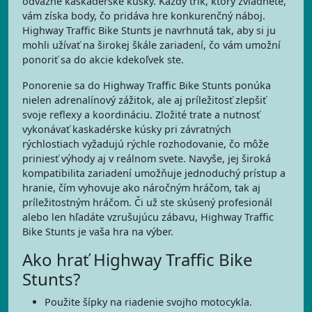
odvážne kaskadérske kúsky. Každý trik, ktorý zvládnete,
vám získa body, čo pridáva hre konkurenčný náboj.
Highway Traffic Bike Stunts je navrhnutá tak, aby si ju
mohli užívať na širokej škále zariadení, čo vám umožní
ponoriť sa do akcie kdekoľvek ste.
Ponorenie sa do Highway Traffic Bike Stunts ponúka
nielen adrenalínový zážitok, ale aj príležitosť zlepšiť
svoje reflexy a koordináciu. Zložité trate a nutnosť
vykonávať kaskadérske kúsky pri závratných
rýchlostiach vyžadujú rýchle rozhodovanie, čo môže
priniesť výhody aj v reálnom svete. Navyše, jej široká
kompatibilita zariadení umožňuje jednoduchý prístup a
hranie, čím vyhovuje ako náročným hráčom, tak aj
príležitostným hráčom. Či už ste skúsený profesionál
alebo len hľadáte vzrušujúcu zábavu, Highway Traffic
Bike Stunts je vaša hra na výber.
Ako hrať Highway Traffic Bike
Stunts?
Použite šípky na riadenie svojho motocykla.