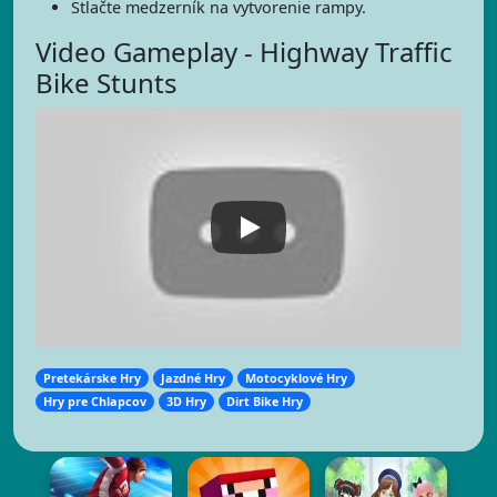
Stlačte medzerník na vytvorenie rampy.
Video Gameplay - Highway Traffic
Bike Stunts
Pretekárske Hry
Jazdné Hry
Motocyklové Hry
Hry pre Chlapcov
3D Hry
Dirt Bike Hry