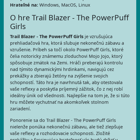
Hrateľné na:
Windows, MacOS, Linux
O hre Trail Blazer - The PowerPuff
Girls
Trail Blazer - The PowerPuff Girls
je vzrušujúca
prehliadačová hra, ktorá sľubuje nekonečnú zábavu a
vzrušenie. Príbeh sa točí okolo PowerPuff Girls, ktoré
čelia notoricky známemu zloduchovi Mojo Jojo, ktorý
spôsobuje zmätok na Zemi. Hráči preberajú kontrolu
nad týmito dynamickými hrdinkami, navigujú cez
prekážky a zbierajú žetóny na zvýšenie svojich
schopností. Táto hra je navrhnutá tak, aby otestovala
vaše reflexy a poskytla príjemný zážitok, čo z nej robí
ideálny únik od všednosti. Najlepšie na tom je, že si túto
hru môžete vychutnať na akomkoľvek stolnom
zariadení.
Ponorenie sa do Trail Blazer - The PowerPuff Girls
nielenže ponúka nekonečnú zábavu, ale tiež zlepšuje
vaše reflexy a rozhodovacie schopnosti. Zložité
prekážky a fascinujúca hrateľnosť vás budú držať v