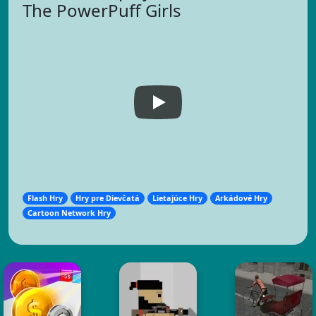
The PowerPuff Girls
Flash Hry
Hry pre Dievčatá
Lietajúce Hry
Arkádové Hry
Cartoon Network Hry