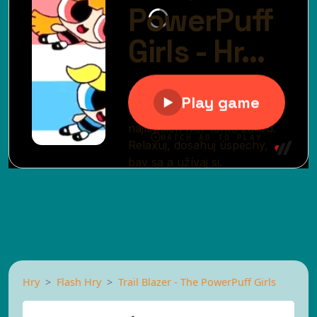
Hry
Flash Hry
Trail Blazer - The PowerPuff Girls