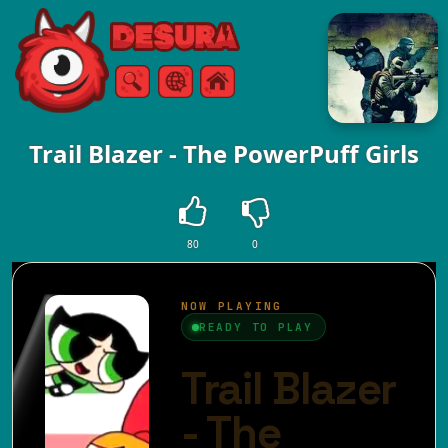
Free Online Games
Vyhľadávanie
Ponuka
Trail Blazer - The PowerPuff Girls
80
0