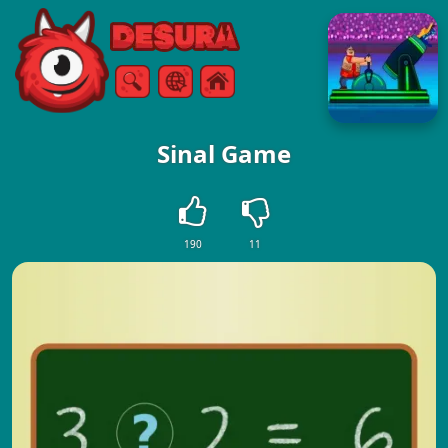
Free Online Games
Szukaj
Menu
Sinal Game
190
11