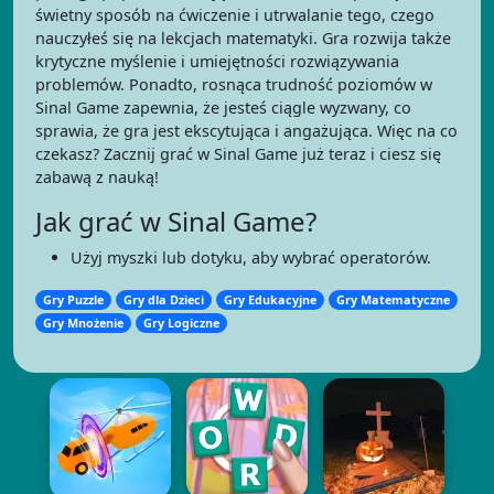
świetny sposób na ćwiczenie i utrwalanie tego, czego
nauczyłeś się na lekcjach matematyki. Gra rozwija także
krytyczne myślenie i umiejętności rozwiązywania
problemów. Ponadto, rosnąca trudność poziomów w
Sinal Game zapewnia, że jesteś ciągle wyzwany, co
sprawia, że gra jest ekscytująca i angażująca. Więc na co
czekasz? Zacznij grać w Sinal Game już teraz i ciesz się
zabawą z nauką!
Jak grać w Sinal Game?
Użyj myszki lub dotyku, aby wybrać operatorów.
Gry Puzzle
Gry dla Dzieci
Gry Edukacyjne
Gry Matematyczne
Gry Mnożenie
Gry Logiczne