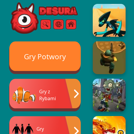
Free Online Games
Szukaj
Menu
Gry Potwory
Gry z
Rybami
Gry