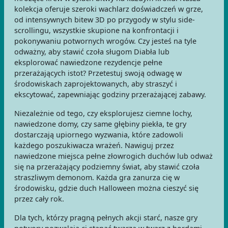
kolekcja oferuje szeroki wachlarz doświadczeń w grze,
od intensywnych bitew 3D po przygody w stylu side-
scrollingu, wszystkie skupione na konfrontacji i
pokonywaniu potwornych wrogów. Czy jesteś na tyle
odważny, aby stawić czoła sługom Diabła lub
eksplorować nawiedzone rezydencje pełne
przerażających istot? Przetestuj swoją odwagę w
środowiskach zaprojektowanych, aby straszyć i
ekscytować, zapewniając godziny przerażającej zabawy.
Niezależnie od tego, czy eksplorujesz ciemne lochy,
nawiedzone domy, czy same głębiny piekła, te gry
dostarczają upiornego wyzwania, które zadowoli
każdego poszukiwacza wrażeń. Nawiguj przez
nawiedzone miejsca pełne złowrogich duchów lub odważ
się na przerażający podziemny świat, aby stawić czoła
straszliwym demonom. Każda gra zanurza cię w
środowisku, gdzie duch Halloween można cieszyć się
przez cały rok.
Dla tych, którzy pragną pełnych akcji starć, nasze gry