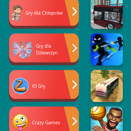
Gry dla Chłopców
Gry dla
Dziewczyn
iO Gry
Crazy Games