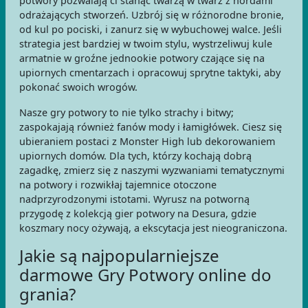
potwory pozwalają ci stanąć twarzą w twarz z hordami
odrażających stworzeń. Uzbrój się w różnorodne bronie,
od kul po pociski, i zanurz się w wybuchowej walce. Jeśli
strategia jest bardziej w twoim stylu, wystrzeliwuj kule
armatnie w groźne jednookie potwory czające się na
upiornych cmentarzach i opracowuj sprytne taktyki, aby
pokonać swoich wrogów.
Nasze gry potwory to nie tylko strachy i bitwy;
zaspokajają również fanów mody i łamigłówek. Ciesz się
ubieraniem postaci z Monster High lub dekorowaniem
upiornych domów. Dla tych, którzy kochają dobrą
zagadkę, zmierz się z naszymi wyzwaniami tematycznymi
na potwory i rozwikłaj tajemnice otoczone
nadprzyrodzonymi istotami. Wyrusz na potworną
przygodę z kolekcją gier potwory na Desura, gdzie
koszmary nocy ożywają, a ekscytacja jest nieograniczona.
Jakie są najpopularniejsze
darmowe Gry Potwory online do
grania?