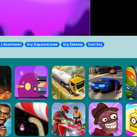
 z Kosmitami
Gry Zręcznościowe
Gry Zabawy
Cool Gry