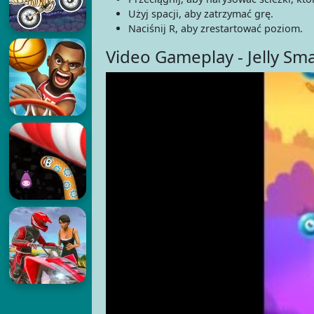
Użyj spacji, aby zatrzymać grę.
Naciśnij R, aby zrestartować poziom.
Video Gameplay - Jelly Sm