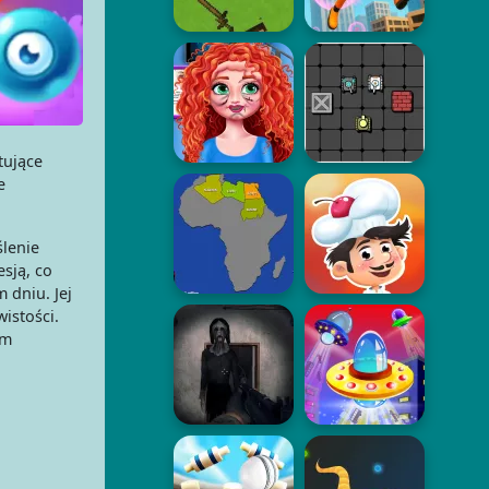
tujące
e
ślenie
sją, co
 dniu. Jej
istości.
ym