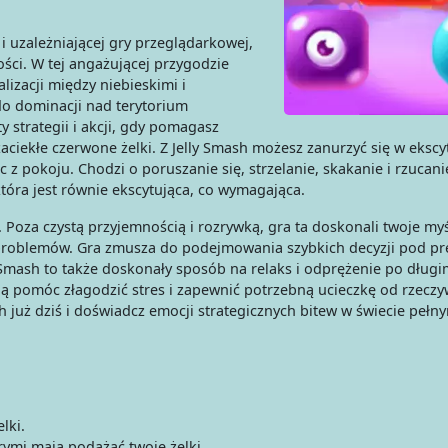
 i uzależniającej gry przeglądarkowej,
ości. W tej angażującej przygodzie
lizacji między niebieskimi i
do dominacji nad terytorium
 strategii i akcji, gdy pomagasz
aciekłe czerwone żelki. Z Jelly Smash możesz zanurzyć się w ekscy
 z pokoju. Chodzi o poruszanie się, strzelanie, skakanie i rzucani
która jest równie ekscytująca, co wymagająca.
i. Poza czystą przyjemnością i rozrywką, gra ta doskonali twoje my
 problemów. Gra zmusza do podejmowania szybkich decyzji pod pre
Smash to także doskonały sposób na relaks i odprężenie po długim
ą pomóc złagodzić stres i zapewnić potrzebną ucieczkę od rzeczyw
h już dziś i doświadcz emocji strategicznych bitew w świecie pełn
lki.
órymi mają podążać twoje żelki.