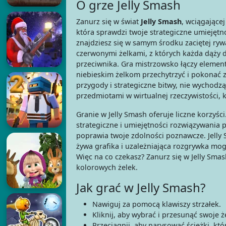
O grze Jelly Smash
Zanurz się w świat
Jelly Smash
, wciągającej
która sprawdzi twoje strategiczne umiejętn
znajdziesz się w samym środku zaciętej rywa
czerwonymi żelkami, z których każda dąży 
przeciwnika. Gra mistrzowsko łączy elementy
niebieskim żelkom przechytrzyć i pokonać z
przygody i strategiczne bitwy, nie wychodząc
przedmiotami w wirtualnej rzeczywistości, 
Granie w Jelly Smash oferuje liczne korzyśc
strategiczne i umiejętności rozwiązywania
poprawia twoje zdolności poznawcze. Jelly 
żywa grafika i uzależniająca rozgrywka mog
Więc na co czekasz? Zanurz się w Jelly Smas
kolorowych żelek.
Jak grać w Jelly Smash?
Nawiguj za pomocą klawiszy strzałek.
Kliknij, aby wybrać i przesunąć swoje że
Przeciągnij, aby narysować ścieżki, kt