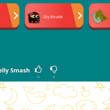
Gry Arcade
elly Smash
71
8