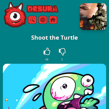
Free Online Games
Zoeken
Menu
Shoot the Turtle
68
2