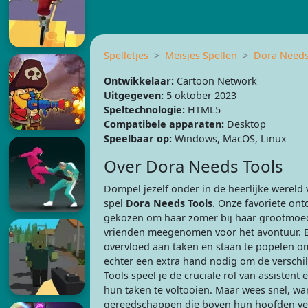
Spelletjes
Meisjes Spellen
Dora Needs
Ontwikkelaar:
Cartoon Network
Uitgegeven:
5 oktober 2023
Speltechnologie:
HTML5
Compatibele apparaten:
Desktop
Speelbaar op:
Windows, MacOS, Linux
Over Dora Needs Tools
Dompel jezelf onder in de heerlijke wereld
spel
Dora Needs Tools
. Onze favoriete ont
gekozen om haar zomer bij haar grootmoed
vrienden meegenomen voor het avontuur. B
overvloed aan taken en staan te popelen o
echter een extra hand nodig om de verschil
Tools speel je de cruciale rol van assiste
hun taken te voltooien. Maar wees snel, wan
gereedschappen die boven hun hoofden ver