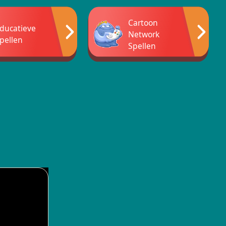
Cartoon
ducatieve
Network
pellen
Spellen