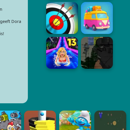
en
geeft Dora
s!