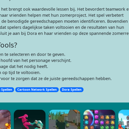
; het brengt ook waardevolle lessen bij. Het bevordert teamwork 
aar vrienden helpen met hun zomerproject. Het spel verbetert
l de benodigde gereedschappen moeten identificeren. Bovendien 
t spelers dagelijkse taken voltooien en de resultaten van hun
uit je aan bij Dora en haar vrienden op deze spannende zomerrei
ools?
 te selecteren en door te geven.
 hoofd van het personage verschijnt.
age dat het nodig heeft.
op tijd te voltooien.
voor te zorgen dat ze de juiste gereedschappen hebben.
 Spellen
Cartoon Network Spellen
Dora Spellen