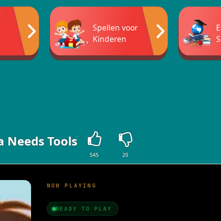
Spellen voor
E
Kinderen
S
a Needs Tools
545
20