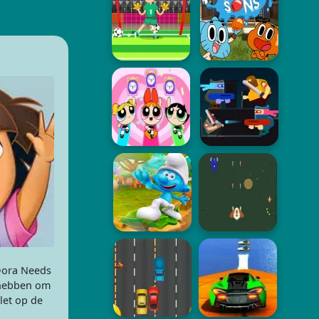
 Dora Needs
g hebben om
let op de