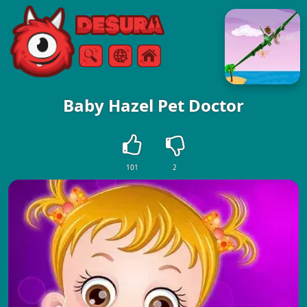
Free Online Games
Zoeken
Menu
Baby Hazel Pet Doctor
101
2