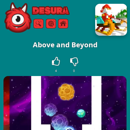
Free Online Games
Zoeken
Menu
Above and Beyond
4
0