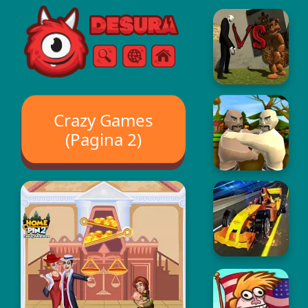
Free Online Games
Ricerca
Menù
Crazy Games
(Pagina 2)