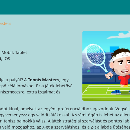
asters
 Mobil, Tablet
, iOS
lja a pályát? A
Tennis Masters
, egy
gső célállomásod. Ez a játék lehetővé
teniszmeccsre, extra izgalmat és
ot kínál, amelyek az egyéni preferenciáidhoz igazodnak. Vegyél 
 versenyezz egy valódi játékossal. A számítógép is lehet az ellen
n tenisz bajnokká válsz. A játék stratégiai szerválást és pontos la
n való mozgáshoz, az X-et a szerváláshoz, és a Z-t a labda ütéséhe