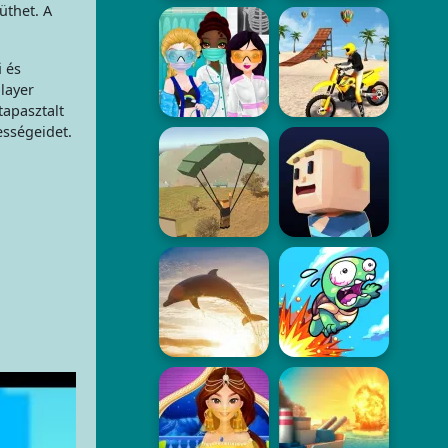
üthet. A
ű és
layer
tapasztalt
ességeidet.