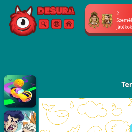
Free Online Games
2
Személ
Játéko
Keresés
Menü
Te