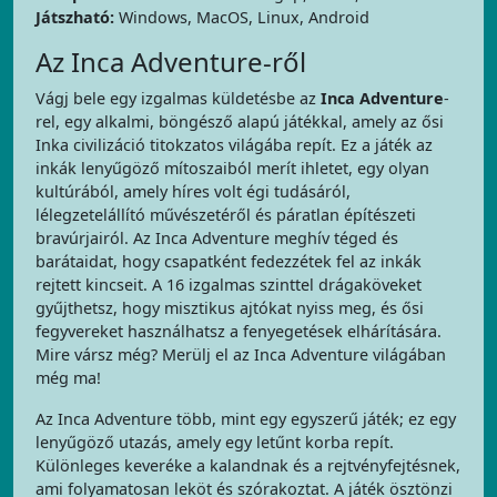
Játszható:
Windows, MacOS, Linux, Android
Az Inca Adventure-ről
Vágj bele egy izgalmas küldetésbe az
Inca Adventure
-
rel, egy alkalmi, böngésző alapú játékkal, amely az ősi
Inka civilizáció titokzatos világába repít. Ez a játék az
inkák lenyűgöző mítoszaiból merít ihletet, egy olyan
kultúrából, amely híres volt égi tudásáról,
lélegzetelállító művészetéről és páratlan építészeti
bravúrjairól. Az Inca Adventure meghív téged és
barátaidat, hogy csapatként fedezzétek fel az inkák
rejtett kincseit. A 16 izgalmas szinttel drágaköveket
gyűjthetsz, hogy misztikus ajtókat nyiss meg, és ősi
fegyvereket használhatsz a fenyegetések elhárítására.
Mire vársz még? Merülj el az Inca Adventure világában
még ma!
Az Inca Adventure több, mint egy egyszerű játék; ez egy
lenyűgöző utazás, amely egy letűnt korba repít.
Különleges keveréke a kalandnak és a rejtvényfejtésnek,
ami folyamatosan leköt és szórakoztat. A játék ösztönzi