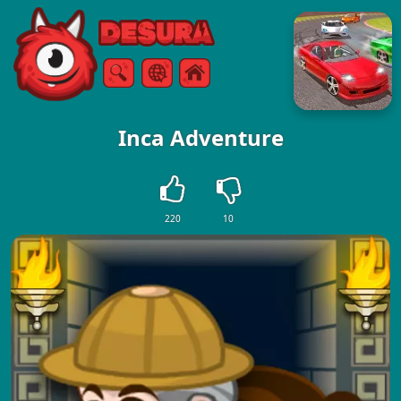
Free Online Games
Keresés
Menü
Inca Adventure
220
10