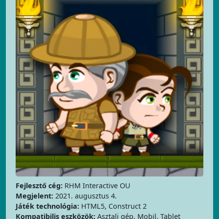
Fejlesztő cég:
RHM Interactive OU
Megjelent:
2021. augusztus 4.
Játék technológia:
HTML5, Construct 2
Kompatibilis eszközök:
Asztali gép, Mobil, Tablet