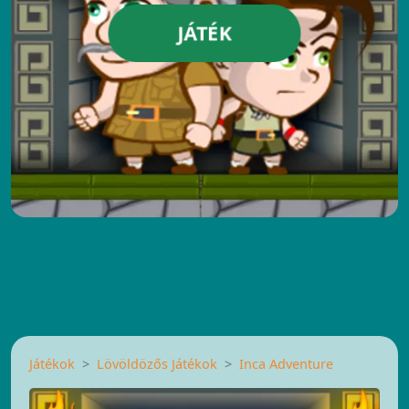
JÁTÉK
Játékok
Lövöldözős Játékok
Inca Adventure