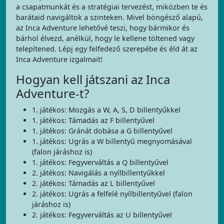
a csapatmunkát és a stratégiai tervezést, miközben te és
barátaid navigáltok a szinteken. Mivel böngésző alapú,
az Inca Adventure lehetővé teszi, hogy bármikor és
bárhol élvezd, anélkül, hogy le kellene töltened vagy
telepítened. Lépj egy felfedező szerepébe és éld át az
Inca Adventure izgalmait!
Hogyan kell játszani az Inca
Adventure-t?
1. játékos: Mozgás a W, A, S, D billentyűkkel
1. játékos: Támadás az F billentyűvel
1. játékos: Gránát dobása a G billentyűvel
1. játékos: Ugrás a W billentyű megnyomásával
(falon járáshoz is)
1. játékos: Fegyverváltás a Q billentyűvel
2. játékos: Navigálás a nyílbillentyűkkel
2. játékos: Támadás az L billentyűvel
2. játékos: Ugrás a felfelé nyílbillentyűvel (falon
járáshoz is)
2. játékos: Fegyverváltás az U billentyűvel