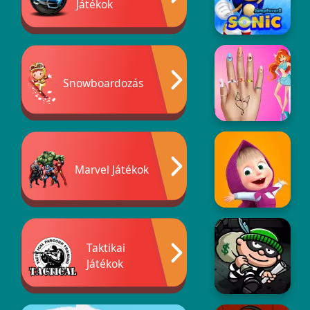
Játékok
Snowboardozás
Marvel Játékok
Taktikai
Játékok