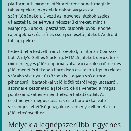
platformunk minden játékpreferenciádnak megfelel
táblagépeken, okostelefonokon vagy asztali
számítógépeken. Élvezd az ingyenes játékok széles
választékát, beleértve a népszerű címeket, mint a
Mahjong, Sudoku, pasziánsz, buboréklövők iPhone
rajongóknak, és színes csempeillesztő játékok Android
táblagépekre.
Fedezd fel a kedvelt franchise-okat, mint a Sir Coins-a-
Lot, Andy’s Golf és Slacking. HTML5 játékok sorozatunk
minden egyes játéka optimalizálva van a zökkenőmentes
játékmenet érdekében bármilyen eszközön, így tökéletes
szórakozást nyújt útközben is. Legyen szó otthoni
pihenésről, barátokkal való időtöltésről vagy utazásról,
azonnal elkezdheted a játékot, célba veheted a magas
pontszámokat és elmentheted a haladásodat. Az
eredmények megosztásának és a barátokkal való
versengés lehetősége izgalmas versenyszellemet ad a
játékélményedhez.
Melyek a legnépszerűbb ingyenes