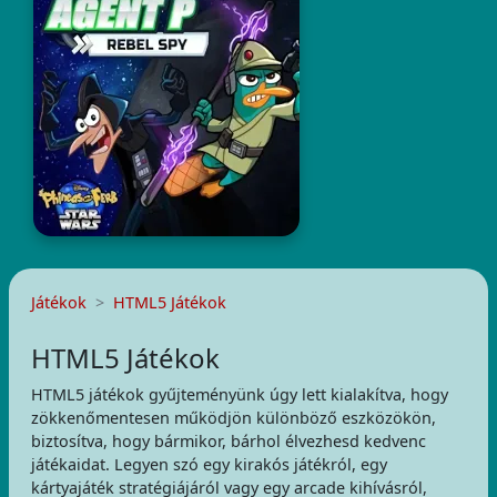
Játékok
HTML5 Játékok
HTML5 Játékok
HTML5 játékok gyűjteményünk úgy lett kialakítva, hogy
zökkenőmentesen működjön különböző eszközökön,
biztosítva, hogy bármikor, bárhol élvezhesd kedvenc
játékaidat. Legyen szó egy kirakós játékról, egy
kártyajáték stratégiájáról vagy egy arcade kihívásról,