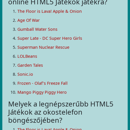
online HTML5 Játékok játékra?
The Floor is Lava! Apple & Onion
Age Of War
Gumball Water Sons
Super Late - DC Super Hero Girls
Superman Nuclear Rescue
LOLBeans
Garden Tales
Sonic.io
Frozen - Olaf's Freeze Fall
Mango Piggy Piggy Hero
Melyek a legnépszerűbb HTML5
Játékok az okostelefon
böngészőjében?
The Floor is Lava! Apple & Onion