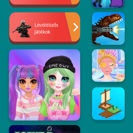
Lövöldözős
Játékok