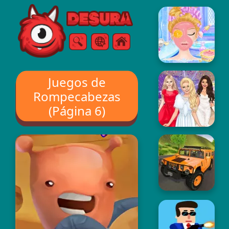
Free Online Games
Buscar
Menú
Juegos de
Rompecabezas
(Página 6)