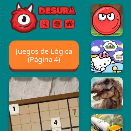
Free Online Games
Buscar
Menú
Juegos de Lógica
(Página 4)