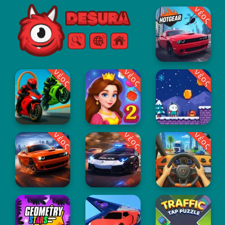
νέος
Free Online Games
Αναζήτηση
Μενού
νέος
νέος
νέος
νέος
νέος
νέος