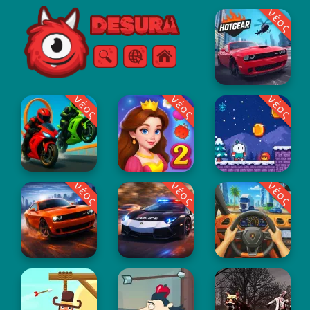
νέος
Free Online Games
Αναζήτηση
Μενού
νέος
νέος
νέος
νέος
νέος
νέος