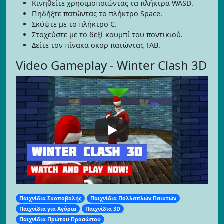
Κινηθείτε χρησιμοποιώντας τα πλήκτρα WASD.
Πηδήξτε πατώντας το πλήκτρο Space.
Σκύψτε με το πλήκτρο C.
Στοχεύστε με το δεξί κουμπί του ποντικιού.
Δείτε τον πίνακα σκορ πατώντας TAB.
Video Gameplay - Winter Clash 3D
Παιχνίδια Σκοποβολής
Παιχνίδια Πολλαπλών Παικτών
Παιχνίδια για Αγόρια
Παιχνίδια 3D
Παιχνίδια Πρώτου Προσώπου