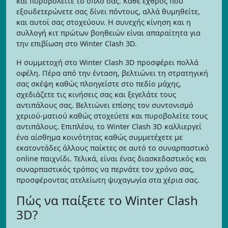
και πυροβολείτε το όπλο σας. Κάθε εχθρός που
εξουδετερώνετε σας δίνει πόντους, αλλά θυμηθείτε,
και αυτοί σας στοχεύουν. Η συνεχής κίνηση και η
συλλογή κιτ πρώτων βοηθειών είναι απαραίτητα για
την επιβίωση στο Winter Clash 3D.
Η συμμετοχή στο Winter Clash 3D προσφέρει πολλά
οφέλη. Πέρα από την ένταση, βελτιώνει τη στρατηγική
σας σκέψη καθώς πλοηγείστε στο πεδίο μάχης,
σχεδιάζετε τις κινήσεις σας και ξεγελάτε τους
αντιπάλους σας. Βελτιώνει επίσης τον συντονισμό
χεριού-ματιού καθώς στοχεύετε και πυροβολείτε τους
αντιπάλους. Επιπλέον, το Winter Clash 3D καλλιεργεί
ένα αίσθημα κοινότητας καθώς συμμετέχετε με
εκατοντάδες άλλους παίκτες σε αυτό το συναρπαστικό
online παιχνίδι. Τελικά, είναι ένας διασκεδαστικός και
συναρπαστικός τρόπος να περνάτε τον χρόνο σας,
προσφέροντας ατελείωτη ψυχαγωγία στα χέρια σας.
Πώς να παίξετε το Winter Clash
3D?