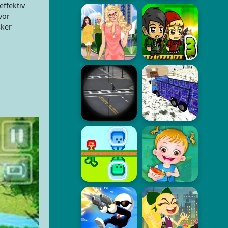
effektiv
vor
sker