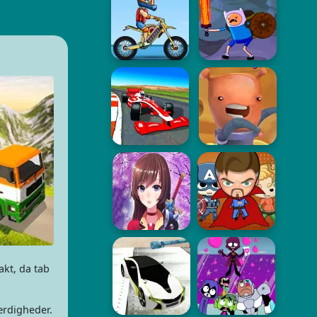
akt, da tab
ærdigheder.