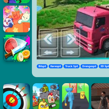
Bilspil
Kørespil
Truck Spil
Drengespil
3D Spi