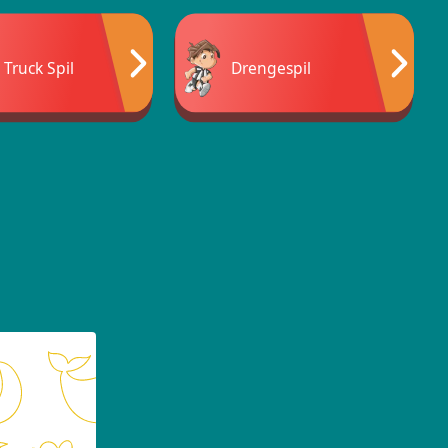
Truck Spil
Drengespil