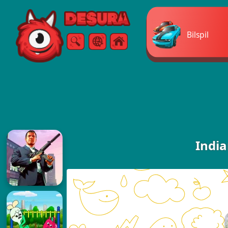
Free Online Games
Bilspil
Søg
Menu
India