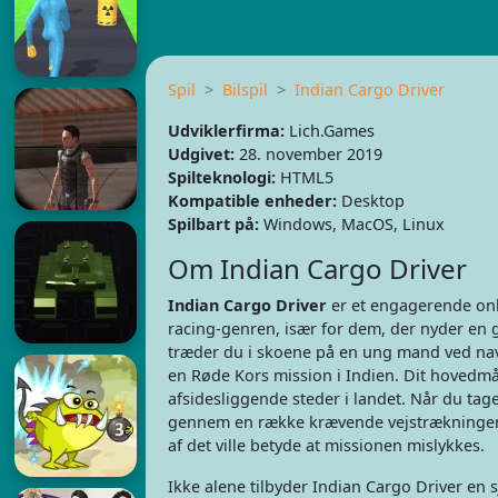
Spil
Bilspil
Indian Cargo Driver
Udviklerfirma:
Lich.Games
Udgivet:
28. november 2019
Spilteknologi:
HTML5
Kompatible enheder:
Desktop
Spilbart på:
Windows, MacOS, Linux
Om Indian Cargo Driver
Indian Cargo Driver
er et engagerende onli
racing-genren, især for dem, der nyder en g
træder du i skoene på en ung mand ved nav
en Røde Kors mission i Indien. Dit hovedmål 
afsidesliggende steder i landet. Når du tage
gennem en række krævende vejstrækninger. Me
af det ville betyde at missionen mislykkes.
Ikke alene tilbyder Indian Cargo Driver en