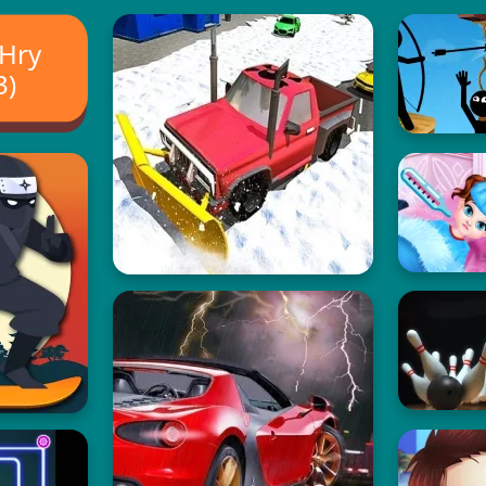
 Hry
3)