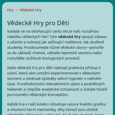
Hry
Vědecké Hry
Vědecké Hry pro Děti
Vydejte se na obohacující cestu skrze naši rozsáhlou
nabídku vědeckých her! Tyto
vědecké hry
spojují zábavu
s učením a oslovují jak začínající nadšence, tak zkušené
studenty. Prozkoumejte různé vědecké obory—ponořte
se do základů chemie, odhalte tajemství vesmíru nebo
rozluštěte složitosti biologických procesů.
Naše vědecké hry pro děti nabízejí praktický přístup k
učení, který vám umožní experimentovat s vědeckými
teoriemi a sledovat výsledky vašich hypotéz v reálném
čase. Prostřednictvím interaktivních výzev a podnětných
hádanek si zlepšíte analytické schopnosti a získáte hlubší
porozumění vědeckým konceptům.
Každá hra v naší kolekci obsahuje vysoce kvalitní grafiku
a intuitivní herní mechaniky, díky čemuž jsou složité
předměty přístupné a zábavné. Ať už jste student, který