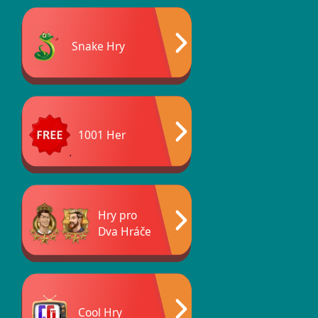
Snake Hry
1001 Her
Hry pro
Dva Hráče
Cool Hry