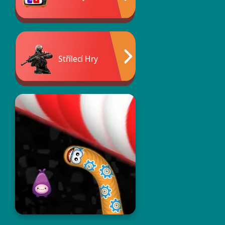
Střílecí Hry