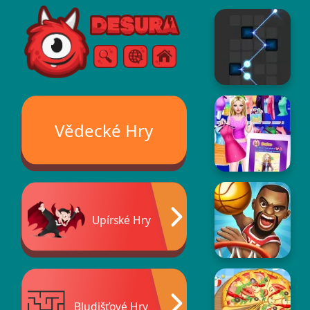
Free Online Games
Vyhledávání
Menu
Vědecké Hry
Upírské Hry
Bludišťové Hry