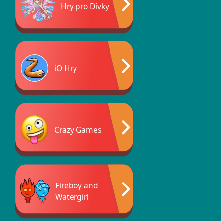
Hry pro Dívky
iO Hry
Crazy Games
Fireboy and
Watergirl