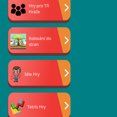
Hry pro Tři
Hráče
Rolování do
stran
Idle Hry
Tetris Hry