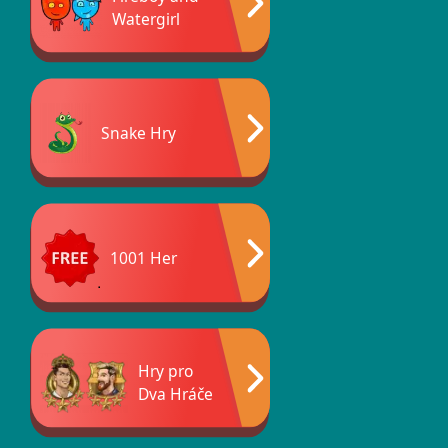
Watergirl
Snake Hry
1001 Her
Hry pro
Dva Hráče