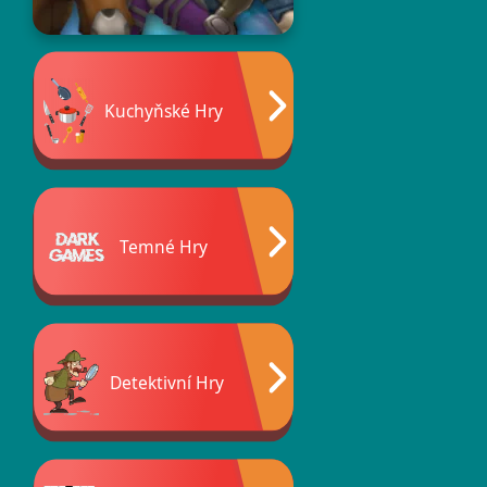
Kuchyňské Hry
Temné Hry
Detektivní Hry