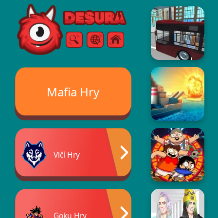
Free Online Games
Vyhledávání
Menu
Mafia Hry
Vlčí Hry
Goku Hry