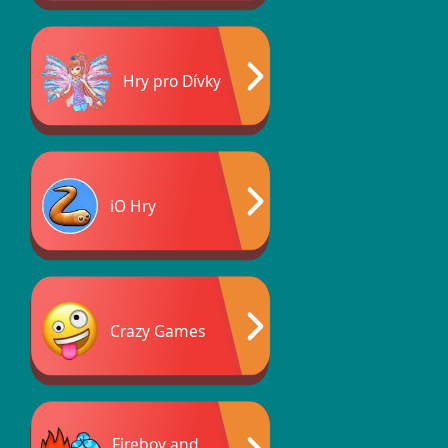
Hry pro Dívky
iO Hry
Crazy Games
Fireboy and