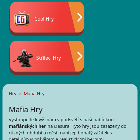
Cool Hry
Střílecí Hry
Hry
Mafia Hry
Mafia Hry
Vystoupejte k výšinám v podsvětí s naší nabídkou
mafiánských her
na Desura. Tyto hry jsou zasazeny do
různých období a měst, nabízejí bohatý zážitek s
detailním vyprávěním a realistickými herními