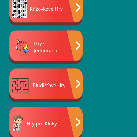
Křížovkové Hry
Hry s
Jednorožci
Bludišťové Hry
Hry pro Kluky