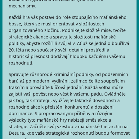
mechanismy.
Každá hra vás postaví do role stoupajícího mafiánského
bosse, který se musí orientovat v složitostech
organizovaného zločinu. Podnikejte složité mise, tvořte
strategické aliance a spravujte složitosti mafiánské
politiky, abyste rozšířili svůj vliv. Ať už se jedná o bouřlivá
20. léta nebo současný svět, detailní prostředí a
historická přesnost dodávají hloubku každému vašemu
rozhodnutí.
Spravujte různorodé kriminální podniky, od podzemních
barů až po moderní vydírání, zatímco čelíte soupeřícím
frakcím a provádíte klíčová jednání. Každá volba může
zajistit vaši pověst nebo vést k vašemu pádu. Ovládněte
jak boj, tak strategii, využívejte taktické dovednosti a
rozhodné akce k přelstění konkurentů a dosažení
dominance. S propracovanými příběhy a různými
výsledky tyto mafiánské hry nabízejí směs akce a
strategie. Začněte svůj vzestup v mafiánské hierarchii na
Desura, kde vaše strategická rozhodnutí budou formovat