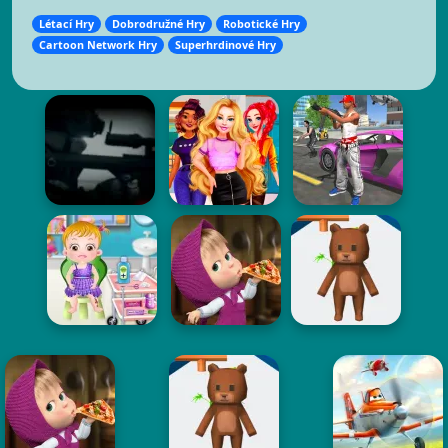
Létací Hry
Dobrodružné Hry
Robotické Hry
Cartoon Network Hry
Superhrdinové Hry