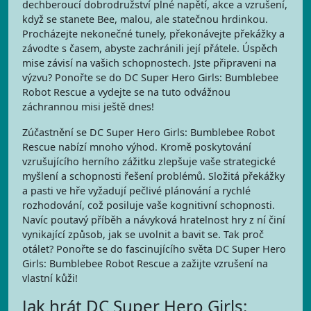
dechberoucí dobrodružství plné napětí, akce a vzrušení,
když se stanete Bee, malou, ale statečnou hrdinkou.
Procházejte nekonečné tunely, překonávejte překážky a
závodte s časem, abyste zachránili její přátele. Úspěch
mise závisí na vašich schopnostech. Jste připraveni na
výzvu? Ponořte se do DC Super Hero Girls: Bumblebee
Robot Rescue a vydejte se na tuto odvážnou
záchrannou misi ještě dnes!
Zúčastnění se DC Super Hero Girls: Bumblebee Robot
Rescue nabízí mnoho výhod. Kromě poskytování
vzrušujícího herního zážitku zlepšuje vaše strategické
myšlení a schopnosti řešení problémů. Složitá překážky
a pasti ve hře vyžadují pečlivé plánování a rychlé
rozhodování, což posiluje vaše kognitivní schopnosti.
Navíc poutavý příběh a návyková hratelnost hry z ní činí
vynikající způsob, jak se uvolnit a bavit se. Tak proč
otálet? Ponořte se do fascinujícího světa DC Super Hero
Girls: Bumblebee Robot Rescue a zažijte vzrušení na
vlastní kůži!
Jak hrát DC Super Hero Girls: