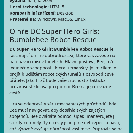
Vydáno:
5. října 2023
Herní technologie:
HTML5
Kompatibilní zařízení:
Desktop
Hratelné na:
Windows, MacOS, Linux
O hře DC Super Hero Girls:
Bumblebee Robot Rescue
DC Super Hero Girls: Bumblebee Robot Rescue
je
fascinující online dobrodružství, které vás zavede na
napínavou misi v tunelech. Hlavní postava, Bee, má
jedinečné schopnosti, které ji zmenšily. Jejím cílem je
projít bludištěm robotických tunelů a osvobodit své
přátele. Jako hráč bude vaše zručnost a taktická
prozíravost klíčová pro pomoc Bee na její odvážné
cestě.
Hra se odehrává v sérii mechanických průchodů, kde
Bee musí navigovat, aby dosáhla svých zajatých
spojenců. Bee ovládáte pomocí šipek, manévrujete ji
složitými tunely. Tyto cesty jsou plné nebezpečí a pastí,
což výrazně zvyšuje náročnost vaší mise. Připravte se na