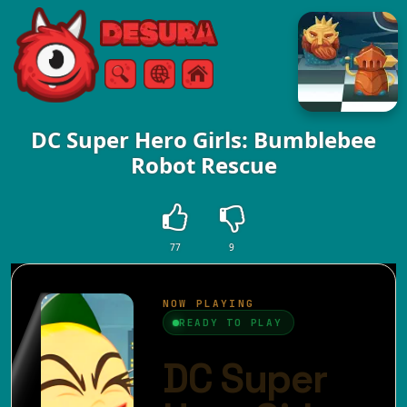
Free Online Games
Vyhledávání
Menu
DC Super Hero Girls: Bumblebee
Robot Rescue
77
9