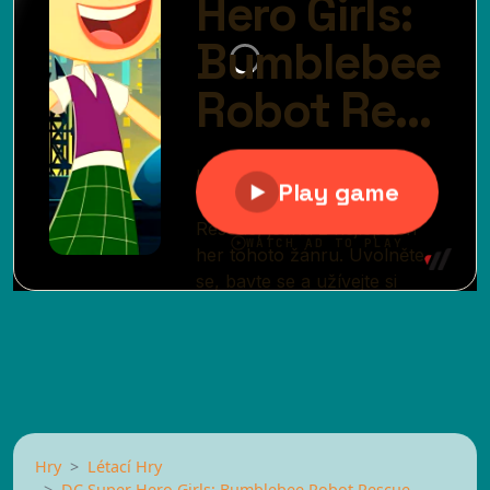
Hry
Létací Hry
DC Super Hero Girls: Bumblebee Robot Rescue