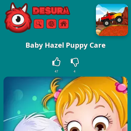
Free Online Games
Vyhledávání
Menu
Baby Hazel Puppy Care
47
4