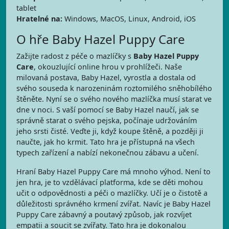
tablet
Hratelné na:
Windows, MacOS, Linux, Android, iOS
O hře Baby Hazel Puppy Care
Zažijte radost z péče o mazlíčky s
Baby Hazel Puppy
Care
, okouzlující online hrou v prohlížeči. Naše
milovaná postava, Baby Hazel, vyrostla a dostala od
svého souseda k narozeninám roztomilého sněhobílého
štěněte. Nyní se o svého nového mazlíčka musí starat ve
dne v noci. S vaší pomocí se Baby Hazel naučí, jak se
správně starat o svého pejska, počínaje udržováním
jeho srsti čisté. Veďte ji, když koupe štěně, a později ji
naučte, jak ho krmit. Tato hra je přístupná na všech
typech zařízení a nabízí nekonečnou zábavu a učení.
Hraní Baby Hazel Puppy Care má mnoho výhod. Není to
jen hra, je to vzdělávací platforma, kde se děti mohou
učit o odpovědnosti a péči o mazlíčky. Učí je o čistotě a
důležitosti správného krmení zvířat. Navíc je Baby Hazel
Puppy Care zábavný a poutavý způsob, jak rozvíjet
empatii a soucit se zvířaty. Tato hra je dokonalou