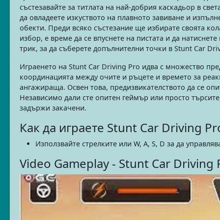
състезавайте за титлата на най-добрия каскадьор в свет
да овладеете изкуството на плавното завиване и изпъл
обекти. Преди всяко състезание ще избирате своята кола
избор, е време да се впуснете на пистата и да натиснете
трик, за да съберете допълнителни точки в Stunt Car Driv
Играенето на Stunt Car Driving Pro идва с множество п
координацията между очите и ръцете и времето за реакц
ангажираща. Освен това, предизвикателството да се опи
Независимо дали сте опитен геймър или просто търсите з
задържи закачени.
Как да играете Stunt Car Driving Pr
Използвайте стрелките или W, A, S, D за да управляв
Video Gameplay - Stunt Car Driving 