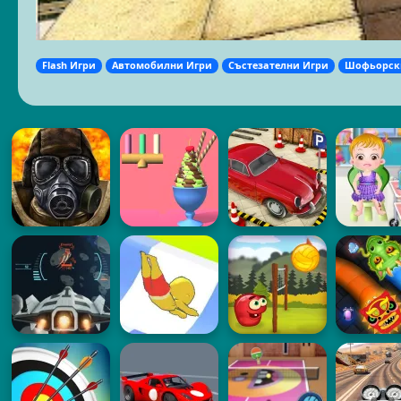
Flash Игри
Автомобилни Игри
Състезателни Игри
Шофьорск