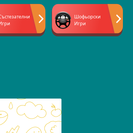
Състезателни
Шофьорски
Игри
Игри