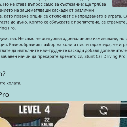
а. Но не става въпрос само за състезание; ще трябва
нението на зашеметяващи каскади от различни
, като повече опции се отключват с напредването в играта. С
 газта до дъно. Когато се сблъскате с препятствие, се стремет
ing Pro.
редимства. Не само че осигурява адреналиново изживяване, но
ия. Разнообразният избор на коли и писти гарантира, че игра
твате да изпълните най-трудните каскади добавя допълнителе
абавен начин да прекарате времето си, Stunt Car Driving Pro
o?
ате колата.
Pro