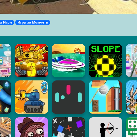
и Игри
Игри за Момчета