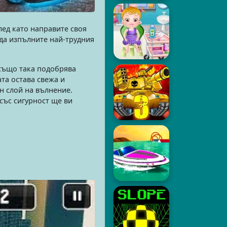
лед като направите своя
е да изпълните най-трудния
 също така подобрява
та остава свежа и
н слой на вълнение.
 със сигурност ще ви