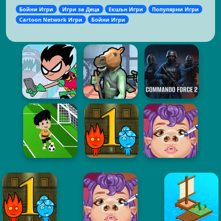
Бойни Игри
Игри за Деца
Екшън Игри
Популярни Игри
Cartoon Network Игри
Бойни Игри