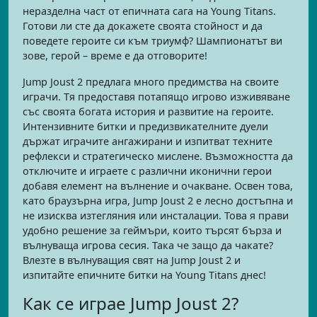
неразделна част от епичната сага на Young Titans.
Готови ли сте да докажете своята стойност и да
поведете героите си към триумф? Шампионатът ви
зове, герой – време е да отговорите!
Jump Joust 2 предлага много предимства на своите
играчи. Тя предоставя потапящо игрово изживяване
със своята богата история и развитие на героите.
Интензивните битки и предизвикателните дуели
държат играчите ангажирани и изпитват техните
рефлекси и стратегическо мислене. Възможността да
отключите и играете с различни иконични герои
добавя елемент на вълнение и очакване. Освен това,
като браузърна игра, Jump Joust 2 е лесно достъпна и
не изисква изтегляния или инсталации. Това я прави
удобно решение за геймъри, които търсят бърза и
вълнуваща игрова сесия. Така че защо да чакате?
Влезте в вълнуващия свят на Jump Joust 2 и
изпитайте епичните битки на Young Titans днес!
Как се играе Jump Joust 2?