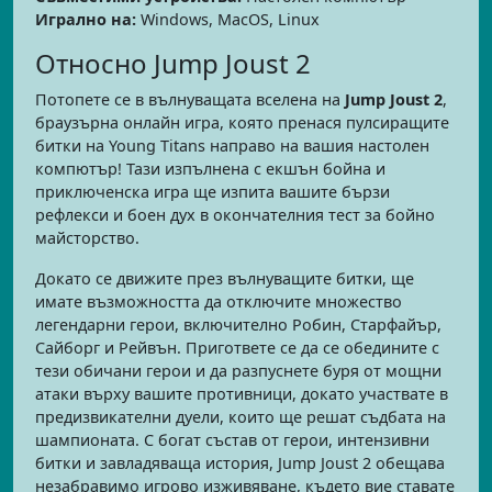
Игрално на:
Windows, MacOS, Linux
Относно Jump Joust 2
Потопете се в вълнуващата вселена на
Jump Joust 2
,
браузърна онлайн игра, която пренася пулсиращите
битки на Young Titans направо на вашия настолен
компютър! Тази изпълнена с екшън бойна и
приключенска игра ще изпита вашите бързи
рефлекси и боен дух в окончателния тест за бойно
майсторство.
Докато се движите през вълнуващите битки, ще
имате възможността да отключите множество
легендарни герои, включително Робин, Старфайър,
Сайборг и Рейвън. Пригответе се да се обедините с
тези обичани герои и да разпуснете буря от мощни
атаки върху вашите противници, докато участвате в
предизвикателни дуели, които ще решат съдбата на
шампионата. С богат състав от герои, интензивни
битки и завладяваща история, Jump Joust 2 обещава
незабравимо игрово изживяване, където вие ставате