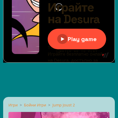
Игри
Бойни Игри
Jump Joust 2