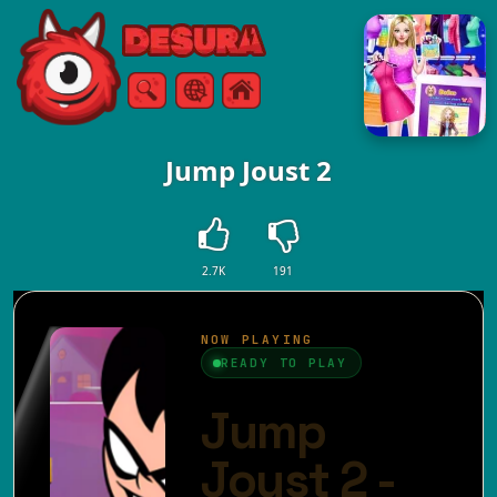
Free Online Games
Търсене
Меню
Jump Joust 2
2.7K
191