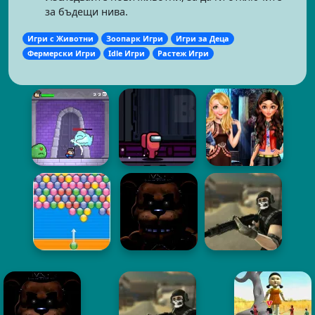
за бъдещи нива.
Игри с Животни
Зоопарк Игри
Игри за Деца
Фермерски Игри
Idle Игри
Растеж Игри