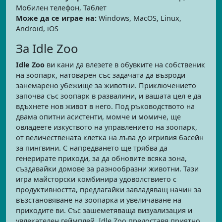
Мобилен телефон, Таблет
Може да се играе на:
Windows, MacOS, Linux,
Android, iOS
За Idle Zoo
Idle Zoo
ви кани да влезете в обувките на собственик
на зоопарк, натоварен със задачата да възроди
занемарено убежище за животни. Приключението
започва със зоопарк в развалини, и вашата цел е да
вдъхнете нов живот в него. Под ръководството на
двама опитни асистенти, момче и момиче, ще
овладеете изкуството на управлението на зоопарк,
от величествената клетка на лъва до игривия басейн
за пингвини. С напредването ще трябва да
генерирате приходи, за да обновите всяка зона,
създавайки домове за разнообразни животни. Тази
игра майсторски комбинира удоволствието с
продуктивността, предлагайки завладяващ начин за
възстановяване на зоопарка и увеличаване на
приходите ви. Със зашеметяваща визуализация и
увлекателен геймплей, Idle Zoo предоставя приятно