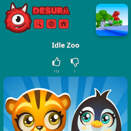
Free Online Games
Търсене
Меню
Idle Zoo
113
1