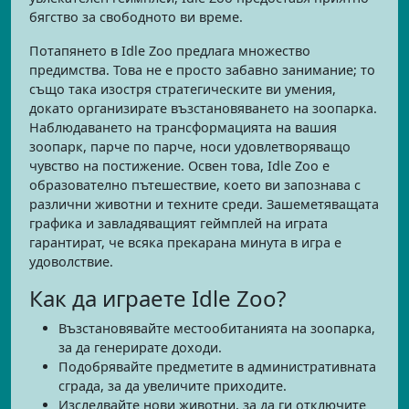
бягство за свободното ви време.
Потапянето в Idle Zoo предлага множество
предимства. Това не е просто забавно занимание; то
също така изостря стратегическите ви умения,
докато организирате възстановяването на зоопарка.
Наблюдаването на трансформацията на вашия
зоопарк, парче по парче, носи удовлетворяващо
чувство на постижение. Освен това, Idle Zoo е
образователно пътешествие, което ви запознава с
различни животни и техните среди. Зашеметяващата
графика и завладяващият геймплей на играта
гарантират, че всяка прекарана минута в игра е
удоволствие.
Как да играете Idle Zoo?
Възстановявайте местообитанията на зоопарка,
за да генерирате доходи.
Подобрявайте предметите в административната
сграда, за да увеличите приходите.
Изследвайте нови животни, за да ги отключите