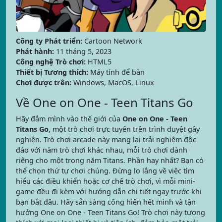
Công ty Phát triển:
Cartoon Network
Phát hành:
11 tháng 5, 2023
Công nghệ Trò chơi:
HTML5
Thiết bị Tương thích:
Máy tính để bàn
Chơi được trên:
Windows, MacOS, Linux
Về One on One - Teen Titans Go
Hãy đắm mình vào thế giới của
One on One - Teen
Titans Go
, một trò chơi trực tuyến trên trình duyệt gây
nghiện. Trò chơi arcade này mang lại trải nghiệm độc
đáo với năm trò chơi khác nhau, mỗi trò chơi dành
riêng cho một trong năm Titans. Phần hay nhất? Bạn có
thể chọn thứ tự chơi chúng. Đừng lo lắng về việc tìm
hiểu các điều khiển hoặc cơ chế trò chơi, vì mỗi mini-
game đều đi kèm với hướng dẫn chi tiết ngay trước khi
bạn bắt đầu. Hãy sẵn sàng cống hiến hết mình và tận
hưởng One on One - Teen Titans Go! Trò chơi này tương