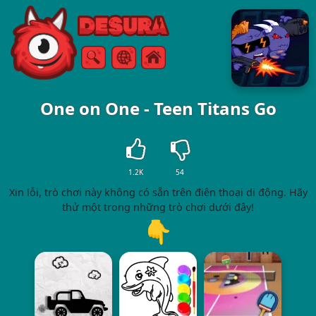
Free Online Games
Tìm kiếm
Thực đơn
One on One - Teen Titans Go
1.2K
54
Xin lỗi, trò chơi này không có sẵn trên điện thoại di động. Hãy
thử một trong những trò chơi dưới đây!
👇