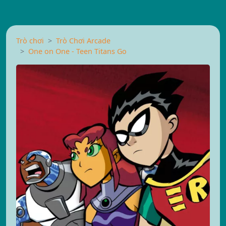
Trò chơi
Trò Chơi Arcade
One on One - Teen Titans Go