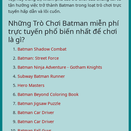
tận hưởng việc trở thành Batman trong loạt trò chơi trực
tuyến hấp dẫn và lôi cuốn.
Những Trò Chơi Batman miễn phí
trực tuyến phổ biến nhất để chơi
là gì?
Batman Shadow Combat
Batman: Street Force
Batman Ninja Adventure - Gotham Knights
Subway Batman Runner
Hero Masters
Batman Beyond Coloring Book
Batman Jigsaw Puzzle
Batman Сar Driver
Batman Car Driver
Batman Fall Guys