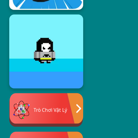
Trò Chơi Vật Lý