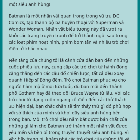
một siêu anh hùng!
Batman là một nhân vật quan trọng trong vũ trụ DC
Comics, tạo thành bộ ba huyền thoại với Superman và
Wonder Woman. Nhân vật biểu tượng này đã vượt ra
khỏi các trang truyện tranh để trở thành ngôi sao trong
các loạt phim hoạt hình, phim bom tấn và nhiều trò chơi
điện tử khác nhau.
Nền tảng của chúng tôi là cánh cửa dẫn bạn đến những
cuộc phiêu lưu này, cung cấp các trò chơi từ hành động
căng thẳng đến các câu đố chiến lược, tất cả đều xoay
quanh Hiệp sĩ Bóng đêm. Trò chơi Batman phục vụ cho
người hâm mộ ở mọi lứa tuổi, dù bạn mới đến Thành
phố Gotham hay đã theo dõi Bruce Wayne từ lâu. Với các
trò chơi từ dạng cuộn ngang cổ điển đến các thử thách
3D hiện đại, bạn chắc chắn sẽ tìm thấy thứ gì đó phù hợp
với sở thích của mình và khơi dậy siêu anh hùng bên
trong bạn. Mỗi trò chơi đều nắm bắt được bản chất của
những gì làm cho Batman trở thành một nhân vật được
yêu mến và bền bỉ trong truyền thuyết siêu anh hùng. Vì
vậy, hãy trang bị, khám phá các trò chơi của chúng tôi và