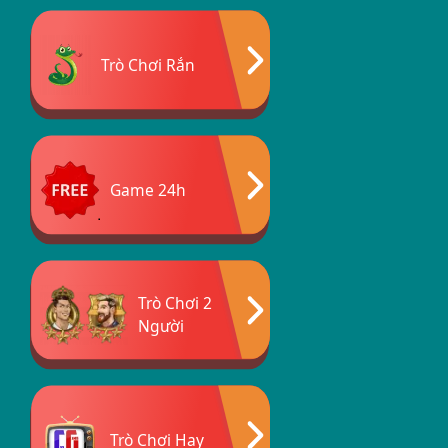
Trò Chơi Rắn
Game 24h
Trò Chơi 2
Người
Trò Chơi Hay