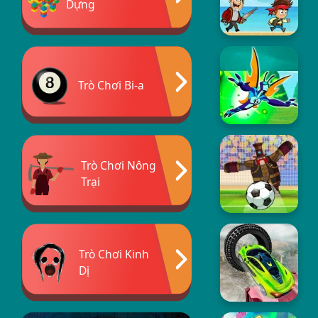
Dựng
Trò Chơi Bi-a
Trò Chơi Nông
Trại
Trò Chơi Kinh
Dị