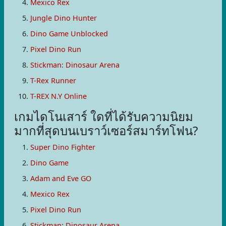
Mexico Rex
Jungle Dino Hunter
Dino Game Unblocked
Pixel Dino Run
Stickman: Dinosaur Arena
T-Rex Runner
T-REX N.Y Online
เกมไดโนเสาร์ ใดที่ได้รับความนิยม
มากที่สุดบนเบราว์เซอร์สมาร์ทโฟน?
Super Dino Fighter
Dino Game
Adam and Eve GO
Mexico Rex
Pixel Dino Run
Stickman: Dinosaur Arena