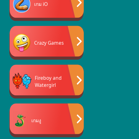
เกม iO
Crazy Games
Fireboy and
Watergirl
เกมงู