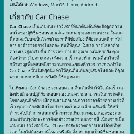
เล่นได้บน:
Windows, MacOS, Linux, Android
เกี่ยวกับ Car Chase
Car Chase
เป็นเกมบนเบราว์เซอร์ที่น่าตื่นเต้นที่จะดึงดูดความ
สนใจของผู้ที่ชื่นชอบรถยนต์และแฟน ๆ ของการแข่งรถ ในเกม
นี้คุณจะรับบทเป็นโจรขโมยรถที่มีชื่อเสียง ที่ต้องหลบหนีการไล่
ล่าของตำรวจอย่างไม่ลดละ ทันทีที่คุณขโมยรถ การไล่ล่าด้วย
ความเร็วสูงก็เริ่มขึ้น ตำรวจจะตามล่าคุณอย่างไม่หยุดยั้ง คุณ
ต้องนำทางไปตามถนน เร่งความเร็ว และทำการเคลื่อนไหวที่
กล้าหาญเพื่อหลบหนีจากยานพาหนะของตำรวจ การกระทำใน
Car Chase นั้นไม่หยุดนิ่ง ทำให้คุณตื่นเต้นอยู่เสมอในขณะที่คุณ
พยายามหลบหลีกการบังคับใช้กฎหมาย
ไม่เพียงแต่ Car Chase จะมอบความตื่นเต้นที่ทำให้ใจเต้นเร็ว แต่
ยังช่วยฝึกฝนปฏิกิริยาตอบสนองและความสามารถในการตัดสิน
ใจของคุณอีกด้วย เมื่อคุณสานต่อผ่านการจราจรด้วยความเร็วที่
เร็ว คุณจะต้องตัดสินใจอย่างรวดเร็วและเฉียบพลันเพื่อให้หนี
ตำรวจไปได้ การเล่นเกมนี้สามารถเพิ่มเวลาตอบสนองของคุณ
และปรับปรุงทักษะการคิดอย่างรวดเร็ว นอกจากนี้ เนื่องจากเป็น
เกมบนเบราว์เซอร์ Car Chase ยังสะดวกต่อการเล่นได้ทุกที่ทุก
เวลาโดยไม่ต้องดาวน์โหลดหรือติดตั้ง หากคุณเป็นผู้ชื่นชอบเกม