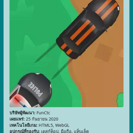
บริษัทผู้พัฒนา:
FunCtc
เผยแพร่:
25 กันยายน 2020
เทคโนโลยีเกม:
HTML5, WebGL
อุปกรณ์ที่รองรับ:
เดสก์ท็อป, มือถือ, แท็บเล็ต