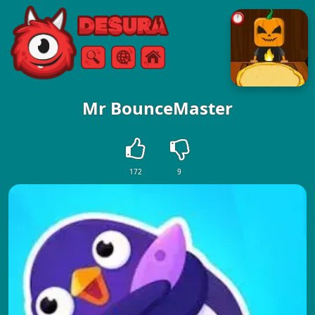
Free Online Games
ค้นหา
เมนู
Mr BounceMaster
172
9