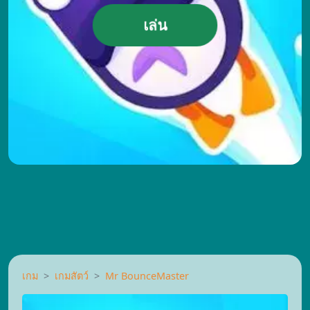
เล่น
เกม
เกมสัตว์
Mr BounceMaster