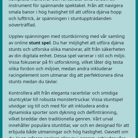
instrument för spännande spektakel. Från att navigera
smala banor i hög hastighet till att utföra djärva hopp
och lufttrick, är spänningen i stuntuppträdanden
oöverträffad.
Upplev spänningen med stuntkörning med vår samling
av online
stunt spel
. Du har möjlighet att utföra djärva
stunts och utforska olika manövrar, allt från säkerheten
av din digitala enhet. Dessa spel varierar i stil och miljö.
Vissa fokuserar på fri utforskning, vilket låter dig testa
olika fordon och miljöer, medan andra inkluderar
racingelement som utmanar dig att perfektionera dina
stunts medan du tävlar.
Kontrollera allt från eleganta racerbilar och smidiga
stuntcyklar till robusta monstertruckar. Vissa stuntspel
utvidgar sig till och med för att inkludera andra
dynamiska sporter som dykning och delfintränning,
vilket breddar den traditionella genren. Vårt urval
innehåller populära stuntitlar, var och en designad för att
erbjuda både utmaningar och hög hastighet. Oavsett om