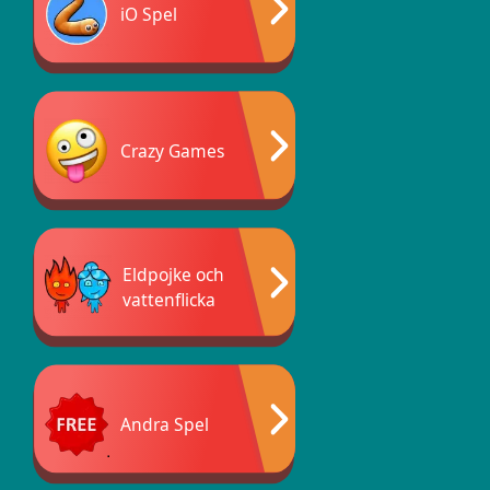
iO Spel
Crazy Games
Eldpojke och
vattenflicka
Andra Spel