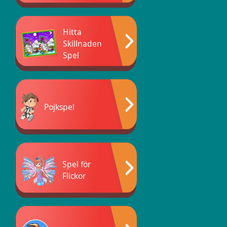
Hitta
Skillnaden
Spel
Pojkspel
Spel för
Flickor