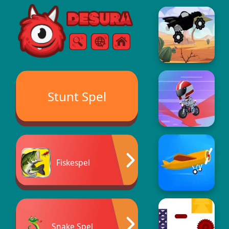
Free Online Games
Sök
Meny
Stunt Spel
Fiskespel
Snake Spel