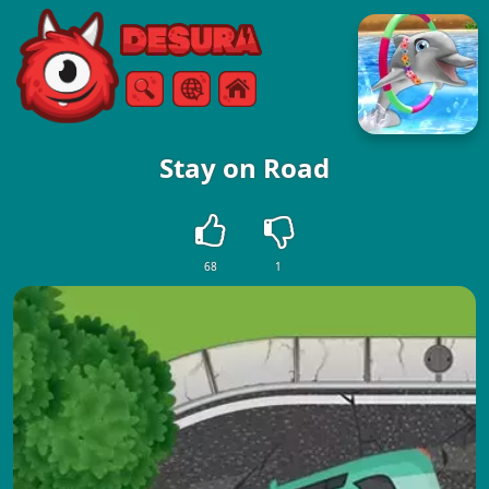
Free Online Games
Sök
Meny
Stay on Road
68
1