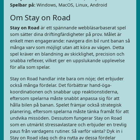
Spelbar på:
Windows, MacOS, Linux, Android
Om Stay on Road
Stay on Road
är ett spännande webbläsarbaserat spel
som sätter dina driftingfärdigheter på prov. Målet är
enkelt men engagerande: navigera din bil runt banan så
många varv som möjligt utan att köra av vägen. Detta
spel kräver en blandning av skicklighet, precision och
snabba reflexer, vilket ger en uppslukande upplevelse
för alla som spelar.
Stay on Road handlar inte bara om nöje; det erbjuder
också många fördelar. Det förbättrar hand-öga-
koordinationen och snabbar upp reaktionstiderna,
eftersom spelarna måste snabbt anpassa sig för att
hålla bilen på banan. Spelet främjar också strategisk
planering, eftersom spelarna måste tänka framåt för att
undvika missöden. Dessutom fungerar Stay on Road
som en utmärkt stressavlastare och erbjuder en trevlig
paus från vardagens rutiner. Så varför vänta? Dyk in i
Stay on Road idag och dra nytta av dessa fördelar