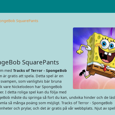
SpongeBob SquarePants
ongeBob SquarePants
tom med
Tracks of Terror - SpongeBob
 är gratis att spela. Detta spel är en
a svampen, som vanligtvis bär bruna
Tack vare Nickelodeon har SpongeBob
r. I detta roliga spel kan du följa med
Bob måste du springa så fort du kan, undvika hinder och de läs
samla så många poäng som möjligt. Tracks of Terror - SpongeBob
 enheter och prylar, och det är gratis på vår webbplats. Njut av spe