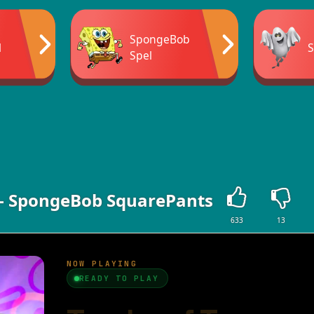
SpongeBob
l
S
Spel
r - SpongeBob SquarePants
633
13