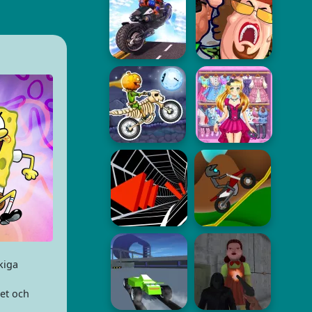
kiga
let och