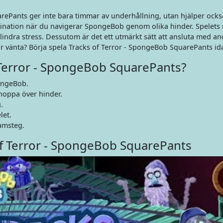
rePants ger inte bara timmar av underhållning, utan hjälper också 
ination när du navigerar SpongeBob genom olika hinder. Spelets 
 lindra stress. Dessutom är det ett utmärkt sätt att ansluta med an
r vänta? Börja spela Tracks of Terror - SpongeBob SquarePants id
 Terror - SpongeBob SquarePants?
ongeBob.
hoppa över hinder.
.
let.
ramsteg.
of Terror - SpongeBob SquarePants