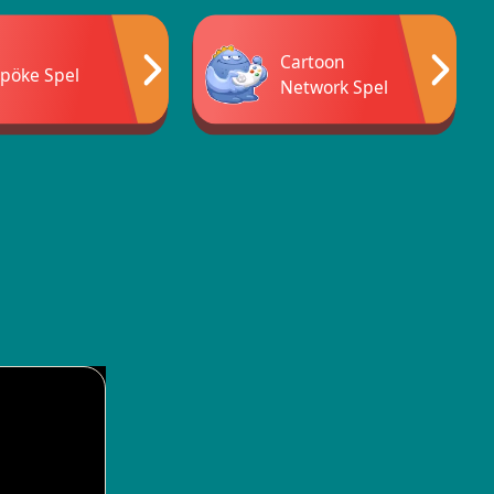
Cartoon
pöke Spel
Network Spel