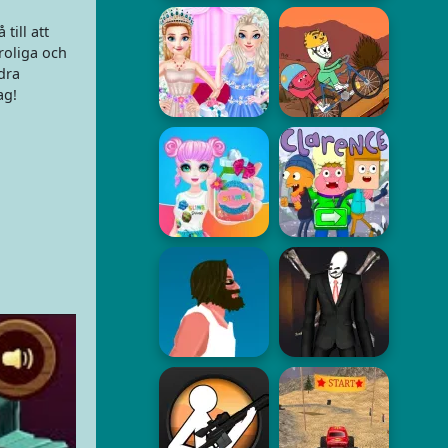
till att
roliga och
dra
ag!