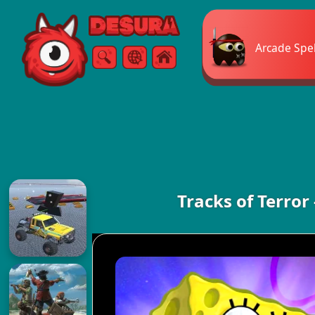
Free Online Games
Arcade Spe
Sök
Meny
Tracks of Terro