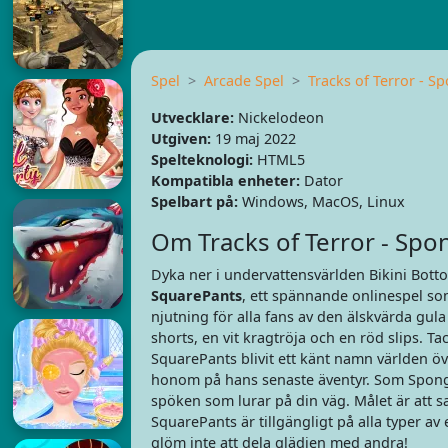
Spel
Arcade Spel
Tracks of Terror - 
Utvecklare:
Nickelodeon
Utgiven:
19 maj 2022
Spelteknologi:
HTML5
Kompatibla enheter:
Dator
Spelbart på:
Windows, MacOS, Linux
Om Tracks of Terror - Sp
Dyka ner i undervattensvärlden Bikini Bot
SquarePants
, ett spännande onlinespel som
njutning för alla fans av den älskvärda gul
shorts, en vit kragtröja och en röd slips. 
SquarePants blivit ett känt namn världen öve
honom på hans senaste äventyr. Som Sponge
spöken som lurar på din väg. Målet är att 
SquarePants är tillgängligt på alla typer av
glöm inte att dela glädjen med andra!