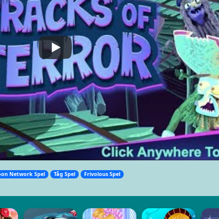
oon Network Spel
Tåg Spel
Frivolous Spel