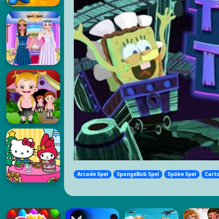
Arcade Spel
SpongeBob Spel
Spöke Spel
Cart