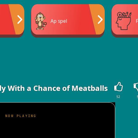
Ap spel
udy With a Chance of Meatballs
52