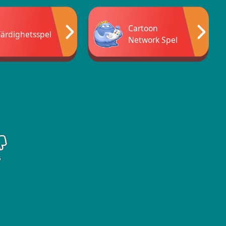
Cartoon
Färdighetsspel
Network Spel
5