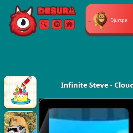
Free Online Games
Djurspel
Sök
Meny
Infinite Steve - Clo