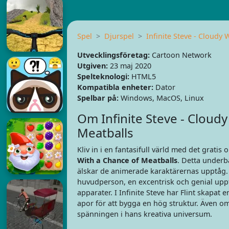
Spel
Djurspel
Infinite Steve - Cloudy 
Utvecklingsföretag:
Cartoon Network
Utgiven:
23 maj 2020
Spelteknologi:
HTML5
Kompatibla enheter:
Dator
Spelbar på:
Windows, MacOS, Linux
Om Infinite Steve - Cloudy
Meatballs
Kliv in i en fantasifull värld med det gratis
With a Chance of Meatballs
. Detta underb
älskar de animerade karaktärernas upptåg.
huvudperson, en excentrisk och genial upp
apparater. I Infinite Steve har Flint skapat 
apor för att bygga en hög struktur. Även om
spänningen i hans kreativa universum.