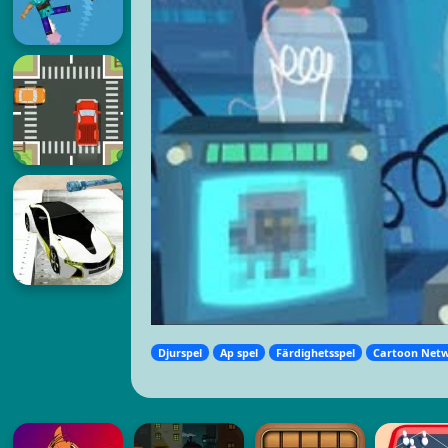
Djurspel
Ap spel
Färdighetsspel
Cartoon Netw