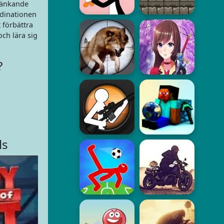
 tänkande
rdinationen
 förbättra
och lära sig
?
ls