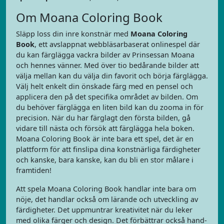
Om Moana Coloring Book
Släpp loss din inre konstnär med
Moana Coloring
Book
, ett avslappnat webbläsarbaserat onlinespel där
du kan färglägga vackra bilder av Prinsessan Moana
och hennes vänner. Med över tio bedårande bilder att
välja mellan kan du välja din favorit och börja färglägga.
Välj helt enkelt din önskade färg med en pensel och
applicera den på det specifika området av bilden. Om
du behöver färglägga en liten bild kan du zooma in för
precision. När du har färglagt den första bilden, gå
vidare till nästa och försök att färglägga hela boken.
Moana Coloring Book är inte bara ett spel, det är en
plattform för att finslipa dina konstnärliga färdigheter
och kanske, bara kanske, kan du bli en stor målare i
framtiden!
Att spela Moana Coloring Book handlar inte bara om
nöje, det handlar också om lärande och utveckling av
färdigheter. Det uppmuntrar kreativitet när du leker
med olika färger och design. Det förbättrar också hand-