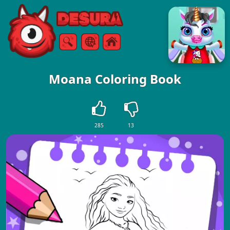
Free Online Games
Sök
Meny
Moana Coloring Book
285
13