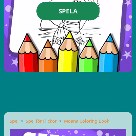
SPELA
Spel
Spel för Flickor
Moana Coloring Book