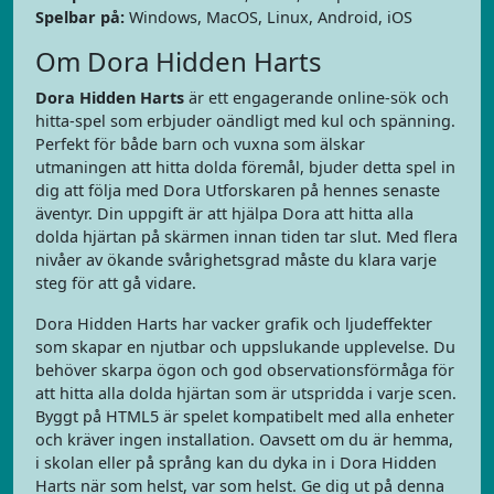
Spelbar på:
Windows, MacOS, Linux, Android, iOS
Om Dora Hidden Harts
Dora Hidden Harts
är ett engagerande online-sök och
hitta-spel som erbjuder oändligt med kul och spänning.
Perfekt för både barn och vuxna som älskar
utmaningen att hitta dolda föremål, bjuder detta spel in
dig att följa med Dora Utforskaren på hennes senaste
äventyr. Din uppgift är att hjälpa Dora att hitta alla
dolda hjärtan på skärmen innan tiden tar slut. Med flera
nivåer av ökande svårighetsgrad måste du klara varje
steg för att gå vidare.
Dora Hidden Harts har vacker grafik och ljudeffekter
som skapar en njutbar och uppslukande upplevelse. Du
behöver skarpa ögon och god observationsförmåga för
att hitta alla dolda hjärtan som är utspridda i varje scen.
Byggt på HTML5 är spelet kompatibelt med alla enheter
och kräver ingen installation. Oavsett om du är hemma,
i skolan eller på språng kan du dyka in i Dora Hidden
Harts när som helst, var som helst. Ge dig ut på denna