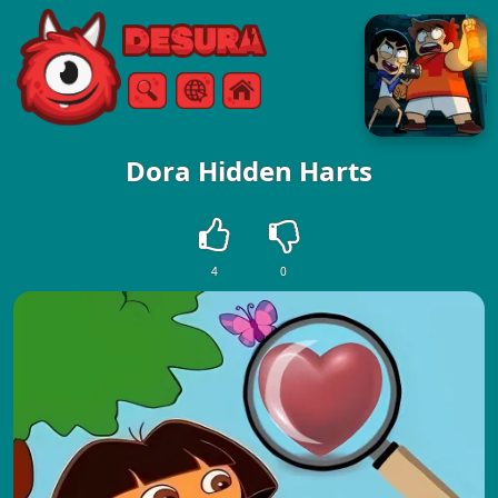
Free Online Games
Sök
Meny
Dora Hidden Harts
4
0