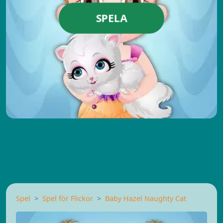
SPELA
Spel
Spel för Flickor
Baby Hazel Naughty Cat