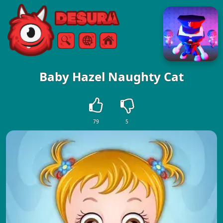
Free Online Games
Sök
Meny
Baby Hazel Naughty Cat
79
5