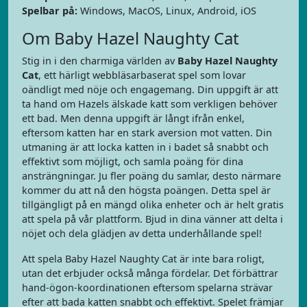
Spelbar på:
Windows, MacOS, Linux, Android, iOS
Om Baby Hazel Naughty Cat
Stig in i den charmiga världen av
Baby Hazel Naughty
Cat
, ett härligt webbläsarbaserat spel som lovar
oändligt med nöje och engagemang. Din uppgift är att
ta hand om Hazels älskade katt som verkligen behöver
ett bad. Men denna uppgift är långt ifrån enkel,
eftersom katten har en stark aversion mot vatten. Din
utmaning är att locka katten in i badet så snabbt och
effektivt som möjligt, och samla poäng för dina
ansträngningar. Ju fler poäng du samlar, desto närmare
kommer du att nå den högsta poängen. Detta spel är
tillgängligt på en mängd olika enheter och är helt gratis
att spela på vår plattform. Bjud in dina vänner att delta i
nöjet och dela glädjen av detta underhållande spel!
Att spela Baby Hazel Naughty Cat är inte bara roligt,
utan det erbjuder också många fördelar. Det förbättrar
hand-ögon-koordinationen eftersom spelarna strävar
efter att bada katten snabbt och effektivt. Spelet främjar